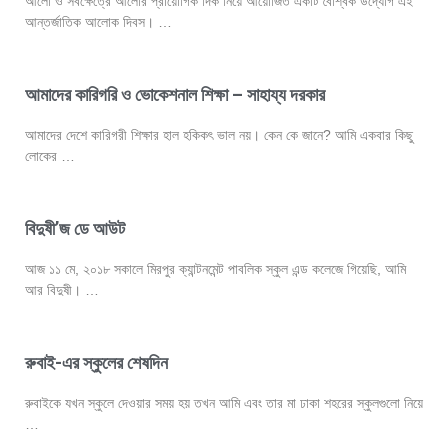
আলো ও সর্বক্ষেত্রে আলোর প্রায়োগিক দিক নিয়ে আয়োজিত একটি বৈশ্বিক উদ্যোগ এই
আন্তর্জাতিক আলোক দিবস। …
আমাদের কারিগরি ও ভোকেশনাল শিক্ষা – সাহায্য দরকার
আমাদের দেশে কারিগরী শিক্ষার হাল হকিকৎ ভাল নয়। কেন কে জানে? আমি একবার কিছু
লোকের …
বিদুষী’জ ডে আউট
আজ ১১ মে, ২০১৮ সকালে মিরপুর ক্যান্টনমেন্ট পাবলিক স্কুল এন্ড কলেজে গিয়েছি, আমি
আর বিদুষী। …
রুবাই-এর স্কুলের শেষদিন
রুবাইকে যখন স্কুলে দেওয়ার সময় হয় তখন আমি এবং তার মা ঢাকা শহরের স্কুলগুলো নিয়ে
…