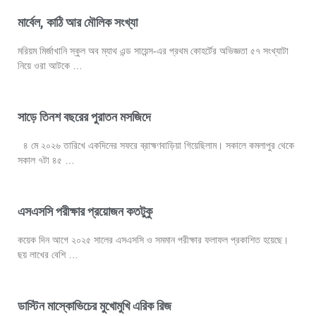
মার্বেল, কাঠি আর মৌলিক সংখ্যা
মরিয়ম মির্জাখানি স্কুল অব ম্যাথ এন্ড সায়েন্স-এর প্রথম কোহর্টের অভিজ্ঞতা ৫৭ সংখ্যাটা
নিয়ে ওরা আটকে …
সাড়ে তিনশ বছরের পুরাতন মসজিদে
৪ মে ২০২৬ তারিখে একদিনের সফরে ব্রাহ্মণবাড়িয়া গিয়েছিলাম। সকালে কমলাপুর থেকে
সকাল ৭টা ৪৫ …
এসএসসি পরীক্ষার প্রয়োজন কতটুকু
কয়েক দিন আগে ২০২৫ সালের এসএসসি ও সমমান পরীক্ষার ফলাফল প্রকাশিত হয়েছে।
ছয় লাখের বেশি …
ডাস্টিন মাস্কোভিচের মুখোমুখি এরিক রিজ