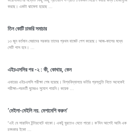
করছে। একটা ঝামেলা হয়েছে …
তিন কোটি চাকরি সমাচার
১৩ জুন বর্তমান মেয়াদের সরকার তাদের প্রথম বাজেট পেশ করেছে। আজ-কালের মধ্যে
সেটি পাস হবে। …
এইচএসসির পর -২ : কী, কোথায়, কেন
এবারের এইচএসসি পরীক্ষা শেষ হয়েছে। বিশ্ববিদ্যালয়ে ভর্তির প্রস্তুতি নিতে অনেকেই
পরীক্ষা–পরবর্তী ঘুমেরও সুযোগ পায়নি। কয়েক …
‘মেইলা-মেইলি নয়. মেশামেশি করুন’
“এই যে সারাদিন ইন্টারনেটে থাকো। একটু ঘুরতেও যেতে পারো। ক’দিন আগেই আমি এক
চমৎকার ইকো …