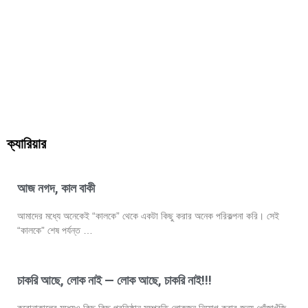
ক্যারিয়ার
আজ নগদ, কাল বাকী
আমাদের মধ্যে অনেকেই “কালকে” থেকে একটা কিছু করার অনেক পরিকল্পনা করি। সেই
“কালকে” শেষ পর্যন্ত …
চাকরি আছে, লোক নাই — লোক আছে, চাকরি নাই!!!
করোনাকালের মধ্যেও কিছু কিছু প্রতিষ্ঠান সম্প্রতি লোকজন নিয়োগ করার জন্য খোঁজাখুঁজি