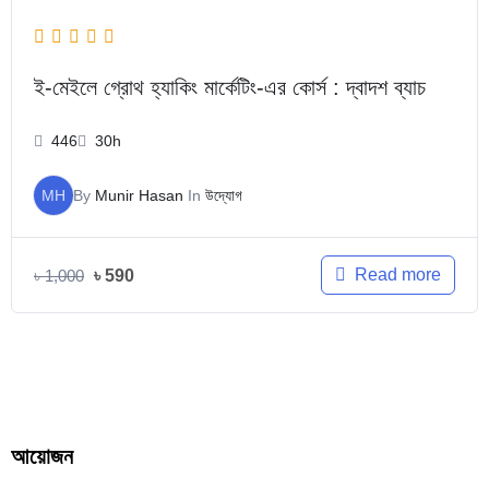
ই-মেইলে গ্রোথ হ্যাকিং মার্কেটিং-এর কোর্স : দ্বাদশ ব্যাচ
446
30h
MH
By
Munir Hasan
In
উদ্যোগ
Read more
৳
1,000
৳
590
আয়োজন