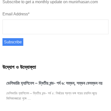
Subscribe to get a monthly update on munirhasan.com
Email Address*
Subscribe
উদ্যোগ ও উদ্যোক্তা
ডেলিভারিং হ্যাপিনেস – দ্বিতীয় খন্ড- পর্ব ৬: সম্ভব, সম্ভব বেসম্ভব নয়
ডেলিভারিং হ্যাপিনেস – দ্বিতীয় খন্ড- পর্ব ৫: নির্ঝরের স্বপ্ন ভঙ্গ পরের চারদিন জুড়ে
কিলিমানজারো শৃঙ্গে …