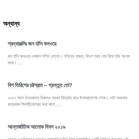
অন্যান্য
শ্রদ্ধাঞ্জলিঃ জন হর্টন কনওয়ে
জন হর্টন কনওয়ে একজন গণিত বেত্তা। গণিতের পাজল, রিডল আর গেম নিয়ে তাঁর অনেক
কাজ। …
বিশ তিরিশের চট্টগ্রাম – প্রস্তুত তো?
১৮৫৭ সালে ইংরেজদের বিরুদ্ধে প্রথম বিদ্রোহ করে উপমহাদেশের লোক। সেই সময়কার
কয়েকজন সিপাহীনেতারর কথা জানা …
আন্তর্জাতিক আলোক দিবস ২০১৯