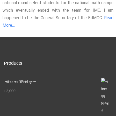
national round select students for the national math camps
which eventually ended with the team for IMO. I am
happened to be the General Secretary of the BdMOC.
Read
More…
Products
পাইথন ফর বিগিনার্স ক্যাম্প
৳
2,000