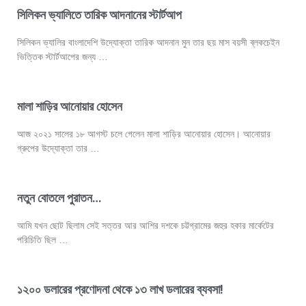
সিলিকন ভ্যালিতে তারিক আদনানের স্টার্টআপ
সিলিকন ভ্যালির বাংলাদেশি উদ্যোক্তা তারিক আদনান মুন তার ছয় মাস বয়সী ব্লকচেইন
ভিত্তিক স্টার্টআপের জন্য …
মালা শাড়ির আনোয়ার হোসেন
আজ ২০২১ সালের ১৮ আগস্ট চলে গেলেন মালা শাড়ির আনোয়ার হোসেন। আনোয়ার
গ্রুপের উদ্যোক্তা তার …
নতুন বোতলে পুরাতন…
আমি যখন ছোট ছিলাম সেই সত্তর আর আশির দশকে চট্টগ্রামের জহুর হকার মার্কেটের
পরিচিতি ছিল …
১২০০ ডলারের প্রণোদনা থেকে ১৩ লাখ ডলারের ব্যবসা!