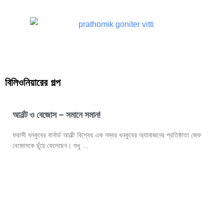
বিলিওনিয়ারের গল্প
আর্নল্ট ও বেজোস – সমানে সমান!
ফরাসী ধনকুবের বার্নার্ড আর্নল্ট বিশ্বের এক নম্বর ধনকুবের অ্যামাজনের প্রতিষ্ঠাতা জেফ
বেজোসকে ছুঁয়ে ফেলেছেন। শুধু …