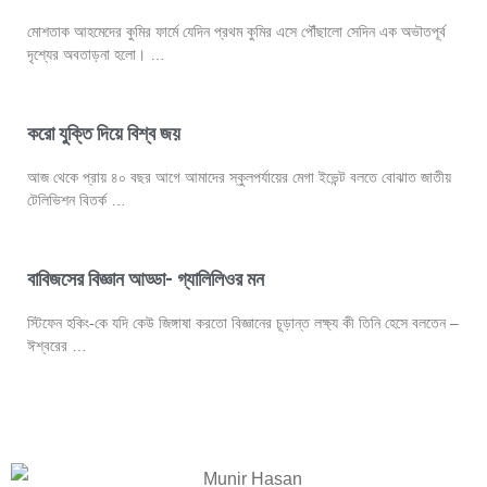
মোশতাক আহমেদের কুমির ফার্মে যেদিন প্রথম কুমির এসে পৌঁছালো সেদিন এক অভৗতপূর্ব
দৃশ্যের অবতাড়না হলো। …
করো যুক্তি দিয়ে বিশ্ব জয়
আজ থেকে প্রায় ৪০ বছর আগে আমাদের স্কুলপর্যায়ের মেগা ইভেন্ট বলতে বোঝাত জাতীয়
টেলিভিশন বিতর্ক …
বাবিজসের বিজ্ঞান আড্ডা- গ্যালিলিওর মন
স্টিফেন হকিং-কে যদি কেউ জিঙ্গাষা করতো বিজ্ঞানের চূড়ান্ত লক্ষ্য কী তিনি হেসে বলতেন –
ঈশ্বরের …