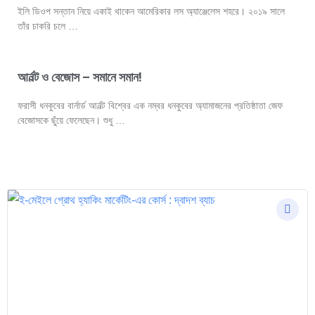
ইলি ডিওপ সন্তান নিয়ে একাই থাকেন আমেরিকার লস অ্যাঞ্জেলেস শহরে। ২০১৯ সালে
তাঁর চাকরি চলে …
আর্নল্ট ও বেজোস – সমানে সমান!
ফরাসী ধনকুবের বার্নার্ড আর্নল্ট বিশ্বের এক নম্বর ধনকুবের অ্যামাজনের প্রতিষ্ঠাতা জেফ
বেজোসকে ছুঁয়ে ফেলেছেন। শুধু …