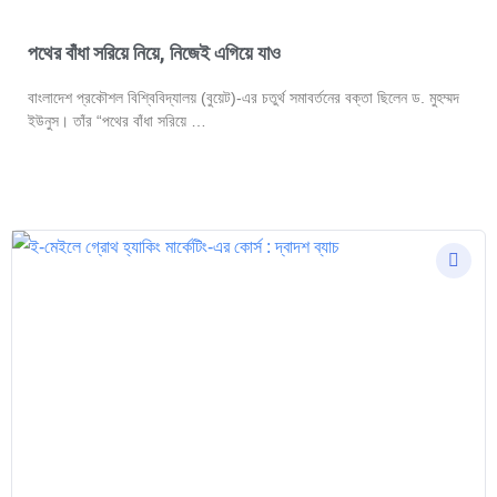
পথের বাঁধা সরিয়ে নিয়ে, নিজেই এগিয়ে যাও
বাংলাদেশ প্রকৌশল বিশ্বিবিদ্যালয় (বুয়েট)-এর চতুর্থ সমাবর্তনের বক্তা ছিলেন ড. মুহম্মদ
ইউনুস। তাঁর “পথের বাঁধা সরিয়ে …