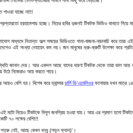
ঙ্গা লোকেরা ফোন-ক্যামেরার সামনে নানা কিছু করে বেড়াচ্ছে।
পাওয়া যাচ্ছে না!!!
প্তারতো হরহামেশায় হচ্ছে। নিচের ছবির দুজনই টিকটক ভিডিও বানাতে গিয়ে ম
াধ্যমে নিতান্ত অল্প সময়ের ভিডিওতে গানা-বাজনা-নাচানাচি করে তারা এই মাধ
াদেশেও এই সংখ্যা নেহায়েৎ কম নয়। জন মানুষের ভ্রু-ক্রুটি উপেক্ষা করে প্রতি
উপস্থিতি জানান দেয়। আর একদল আছে যাদের ধারণা টিকটক থেকে তারা ভাল আয় 
ার হয়ে উঠে নিজেরাও আয় করতে পারে।
ার আয়ও বেশি হয়। বিশেষ করে ড্যান্সার
চার্লি ডি’এমেলিওর
ফলোয়ার যখন মাত্র ১৪
নয়” এই মটো নিয়েও টিকটকে বিপুল জনপ্রিয় হওয়া যায়। আর এর প্রমাণ হলো টিকট
টি ৭০ লক্ষের বেশি!!!
ত্রু নেই, আছে কেবল বন্ধু (পড়ুন ফ্যান)’।