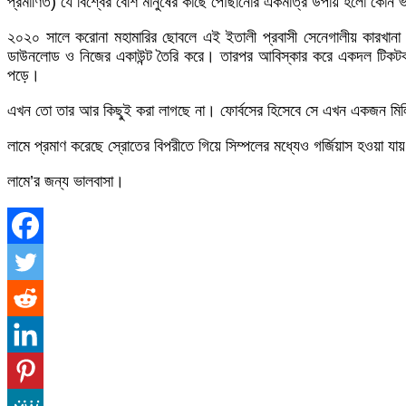
প্রমাণিত) যে বিশ্বের বেশি মানুষের কাছে পৌছানোর একমাত্র উপায় হলো কোন ভা
২০২০ সালে করোনা মহামারির ছোবলে এই ইতালী প্রবাসী সেনেগালীয় কারখানা 
ডাউনলোড ও নিজের একাউন্ট তৈরি করে। তারপর আবিস্কার করে একদল টিকট
পড়ে।
এখন তো তার আর কিছু্ই করা লাগছে না। ফোর্বসের হিসেবে সে এখন একজন মিলিওন
লামে প্রমাণ করেছে স্রোতের বিপরীতে গিয়ে সিম্পলের মধ্যেও গর্জিয়াস হওয়া যা
লামে’র জন্য ভালবাসা।