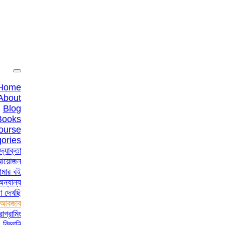
Home
About
Blog
Books
ourse
ories
্যোক্তা
আয়োজন
মার বই
অন্যান্য
া দেখছি
আবজাব
োগ্রামিং
 বিজ্ঞানি