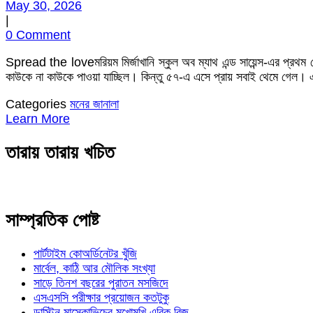
May 30, 2026
|
0 Comment
Spread the loveমরিয়ম মির্জাখানি স্কুল অব ম্যাথ এন্ড সায়েন্স-এর প্র
কাউকে না কাউকে পাওয়া যাচ্ছিল। কিন্তু ৫৭-এ এসে প্রায় সবাই থেমে গেল। 
Categories
মনের জানালা
Learn More
তারায় তারায় খচিত
সাম্প্রতিক পোষ্ট
পার্টটাইম কোঅর্ডিনেটর খুঁজি
মার্বেল, কাঠি আর মৌলিক সংখ্যা
সাড়ে তিনশ বছরের পুরাতন মসজিদে
এসএসসি পরীক্ষার প্রয়োজন কতটুকু
ডাস্টিন মাস্কোভিচের মুখোমুখি এরিক রিজ