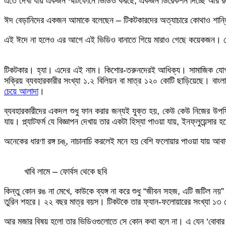
এতে দেখা যায় একজন স্মার্টফোনে ভিডিও করছে, একজন ডিরেকশন দিচ্ছে আর রঙ-চ
ঈদ বেড়ানিদের একজন আমাকে বলেছেন – টিকটকারদের অত্যাচারে কোথাও শান্তি 
এই ঈদে না হলেও এর আগে এই ভিডিও বানাতে গিয়ে মারাও গেছে কয়েকজন। গ্রে
টিকটকার। হ্যা। এদের এই নাম। কিশোর-তরুনদেরই আধিক্য। সামাজিক যোগাযোগ ম
সক্রিয় ব্যবহারকারীর সংখ্যা ১.২ বিলিয়ন বা মাত্র ১২০ কোটি ছাড়িয়েছে। বাংল
চেয়ে আলাদা
।
ব্যবহারকারীদের একদল শুধু ফান করার জন্যই যুক্ত হয়, কেউ কেউ নিজের 
যায়। প্ল্যাটফর্ম যে বিজ্ঞাপন দেখায় তার একটা হিস্যা পাওয়া যায়, ইনফ্লুয়েন্স
অনেকের ধারণা রঙ্গ চঙ্, নাচানাচি করলেই মনে হয় বেশি ফলোয়ার পাওয়া যায় আব
খাবি লামে – ফোর্বস থেকে ছবি
কিন্তু কোন রঙ না মেখে, কাউকে ব্যঙ্গ না করে শুধু “জীবন সহজ, এটি জটিল 
তুরিন শহরে। ২২ বছর মাত্র বয়স। টিকটকে তার ফ্যান-ফলোয়ারের সংখ্যা ১৩ কো
আর মজার বিষয় হলো তার ভিডিওগুলোতে সে কোন কথা বলে না। এ যেন ‘বোবার শ