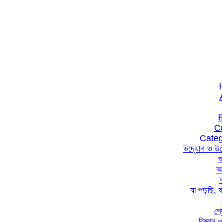
C
Categ
উদ্যোগ ও উদ
আ
যা পড়ছি, য
প্র
বিজ্ঞান ও