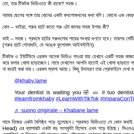
তো, তার টিকটক ভিডিওতে কী থাকে? সহজ।
আমার ছেলের সঙ্গে তার বোনের একটা কথপোকথনের কথা বলি। কোনো এক কো
বোন – ভাইয়া, গরুর হাটে কতো গরু এটা জানার সহজ উপায় কী?
ভাই – সহজ। প্রথমে হাটের গরুগুলোর পায়ের সংখ্যা গুণতে হবে। তারপর সেটিক
(গরুর হাটে গোনাগুনি, যে অঙ্কে কুপোকাৎ আইনস্টাইন)
টিকটক ও ইউটিউবে এরকম অনেক ভিডিও পাওয়া যায় যেখানে একটি সহজ কাজকে 
করে কলার খোসা ছাড়াচ্ছেন। লামে দেখালেন আপনি হাতেই এই খোসা ছাড়াতে পার
না করেই করা যায়। এরকম ম্যালা আছে। কিছু উদাহরণ তার প্রোফাইলে দেখা য
@khaby.lame
Your dentist is waiting you 🤣 🥒 Il tuo dentis
#learnfromkhaby
#LearnWithTikTok
#ImparaConTi
♬ suono originale – Khabane lame
লামে নিজের একটা বৈশিষ্ঠ্য গড়ে তুলেছেন। প্রথমত ভিডিওতে সে কোন কথ
Head) এর ব্যাপারটা একটা বড় সংস্কৃতি হিসেবে এখন গড়ে উঠছে। সিএনএনকে