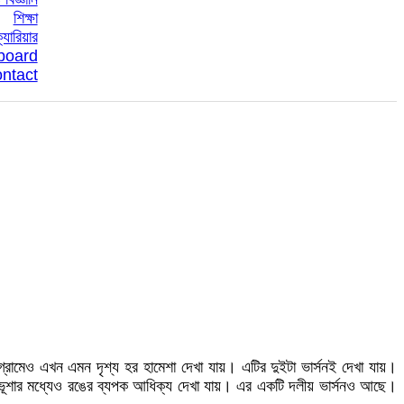
শিক্ষা
্যারিয়ার
board
ntact
গ্রামেও এখন এমন দৃশ্য হর হামেশা দেখা যায়। এটির দুইটা ভার্সনই দেখা যায়।
বেশভূশার মধ্যেও রঙের ব্যপক আধিক্য দেখা যায়। এর একটি দলীয় ভার্সনও আছে।