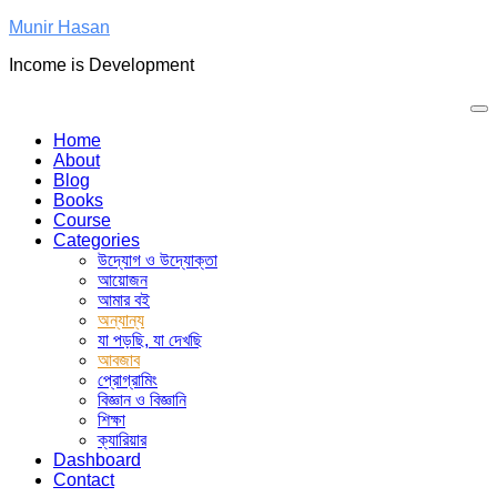
Skip
Munir Hasan
to
Income is Development
content
Home
About
Blog
Books
Course
Categories
উদ্যোগ ও উদ্যোক্তা
আয়োজন
আমার বই
অন্যান্য
যা পড়ছি, যা দেখছি
আবজাব
প্রোগ্রামিং
বিজ্ঞান ও বিজ্ঞানি
শিক্ষা
ক্যারিয়ার
Dashboard
Contact