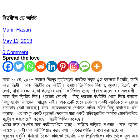
বিদুষী’জ ডে আউট
Munir Hasan
|
May 11, 2018
|
0 Comment
Spread the love
আজ ১১ মে, ২০১৮ সকালে মিরপুর ক্যান্টনমেন্ট পাবলিক স্কুল এন্ড কলেজে গিয়েছি, আমি
আর বিদুষী। আজ বিদুষীর ডে আউট। ওখানে তিনদিনের বিজ্ঞান, ব্যবসা, বিতর্ক, গল্প
লেখা, দাবা এরকম ২৮টা ইভেন্টের একটা কার্নিভাল হচ্ছে, প্রথম আলো যার সহযোগী।
আজ ছিল দ্বিতীয় দিন। প্রজেক্ট দেখেছি। কিছু প্রজেক্ট যথারীতি শোলা দিয়ে বানানো
কিছু হাবিজাবি মডেল, সায়েন্স নাই। এক চোট ছেরে দেখলাম একটা আর্থকোয়েক সেন্সর
বানানোর চেষ্টা করেছে। তবে, কয়েকজনকে দেখলাম সত্যি সত্যি কিছু বানানোর চেষ্টা
করেছে। এর মধ্যে একটি প্রজেক্ট দেকলাম যারা একটি হাউড্রোলিক আর্মকে মোবাইলদিয়ে
কন্ট্রোল করতে চেষ্টা করেছে। বিদুষী ভিডিও করেছে।
একটা রুমে দেখলাম দাবা প্রতিযোগিতা হচ্ছে। দাড়িয়ে দাড়িয়ে দেখলাম। মনে পড়লো
আমাদের একটা দাবা অলিম্পিয়াড করার কথা। এংকর পাচ্ছি না বলে করা হচ্ছে না।
স্কুলের বাবুর্চির বানানো চিকেন কাটলেট খেয়েছি এবং প্রিন্সিপালের হাত থেকে ফুল আর