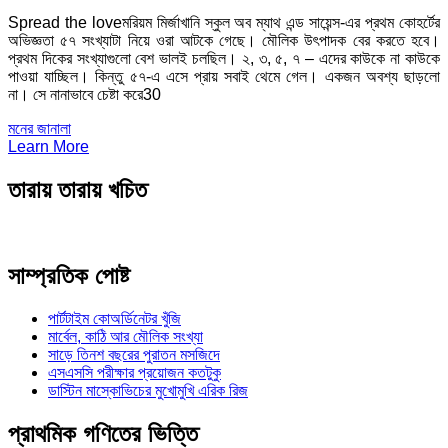
Spread the loveমরিয়ম মির্জাখানি স্কুল অব ম্যাথ এন্ড সায়েন্স-এর প্রথম কোহর্টের
অভিজ্ঞতা ৫৭ সংখ্যাটা নিয়ে ওরা আটকে গেছে। মৌলিক উৎপাদক বের করতে হবে।
প্রথম দিকের সংখ্যাগুলো বেশ ভালই চলছিল। ২, ৩, ৫, ৭ – এদের কাউকে না কাউকে
পাওয়া যাচ্ছিল। কিন্তু ৫৭-এ এসে প্রায় সবাই থেমে গেল। একজন অবশ্য ছাড়লো
না। সে নানাভাবে চেষ্টা করে30
Categories
মনের জানালা
Learn More
তারায় তারায় খচিত
সাম্প্রতিক পোষ্ট
পার্টটাইম কোঅর্ডিনেটর খুঁজি
মার্বেল, কাঠি আর মৌলিক সংখ্যা
সাড়ে তিনশ বছরের পুরাতন মসজিদে
এসএসসি পরীক্ষার প্রয়োজন কতটুকু
ডাস্টিন মাস্কোভিচের মুখোমুখি এরিক রিজ
প্রাথমিক গণিতের ভিত্তি