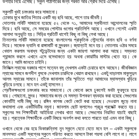
উপহার নিয়ে এসেছি। স্কুল পাঠাগারের জন্য শরবত আর গ্রোথ দিয়ে এসেছি।
স্কুলটি খুবই চমৎকার করে সাজানো।
ঢোকার মুখে জাতির পিতার একটি বড় ছবি আছে, পাশে তার জীবনী।
দোতলার লবিটি সাজানো হয়েছে ৫২ থেকে ৭১, আমাদের স্বাধীনতা আন্দোলনের স্মৃতি
দিয়ে। ছবি আছে, সে সময়ের পোস্টার গুলোর প্রতিলিপি আছে। ওখানে গেলেই একটা
আলাদা অনুভূতি হয়। সিড়ির প্রতিটি ধাপেই কিছু না কিছু লেখা আছে।
তিনতলার লবিটি সাজানো হয়েছে বাংলাদেশর প্রাকৃতিক সৌন্দর্যের নানান ছবি ও বর্ণনা
দিয়ে। সাজেক ভ্যালি বা রাঙ্গামাটি বা সুন্দরবন। জ্যান্তই মনে হয়। দোতলায় ওঠার সময়ে
খেযাল করলাম অবাধ্য স্টুডেন্টদের জন্য একটা জায়গা আলাদা করা আছে। সম্ভবত
গ্যান্জাম করলে এখানে এসে বসেথাকতে হয় অথবা কোয়ার্টার মাস্টার খেতে হয়। কে
জানে। আমি জানতে চাইনি।
ফিজিক্স ল্যাবের দরজার পাশে সত্যেন বসু দেখলাম একটা চেয়ারে বসে আছেন। জীববিজ্ঞান
ল্যাবের সামনে জগদীশ বুসকে দেখলাম চারদিকে খেয়াল রাখছেন। একটু দাড়ালাম মাকুসুদুল
আলম স্যারের সামনে। তাঁকে জানালাম তাঁর স্মৃতিতে গড়া আমাদের ম্যাসল্যাব খুড়িয়ে
খুড়িয়ে চলছে। মনে হল একটু হাসলেন।
শ্রেণীকক্ষগুলো চমৎকার করে সাজানো। যে কোনো রুমে ঢুকলেই মনটা ফুরফুরে হয়ে
যায়। গোছানো, সুন্দর। সাজানোর জন্য যে সমস্ত উপকরণ ব্যবহার করা হয়েছে সেগুলোর
কোনটিই দামী কিছু নয়। রঙ্গিন কাগজ কেটে কেটে করা হয়েছে। দেওয়াল জুড়ে নানা
কথামালা এবং একটিভিটির নমুনা। জানলাম ছোট ক্লাসেও প্রচুর প্রজেক্ট করতে হয়।
স্কুলের সব শিক্ষার্থীরই আইডিয়া লেখার খাতা আছে। সেগুলোর নিয়মিত যাচাই বাছাই
হয়। প্রত্যেক শিক্ষার্থীকে একটি বিষয়ে অনর্গল কথা বলতে পারতে হয়! এমন নানা কিছু।
ওখানে থেকে বের হয়ে ভিকারুন্নিসা নুন স্কুলে যেতে যেতে মনে হল – একটা স্কুলকে
মানসম্মত একটি স্বপ্নের স্কুলে পরিণত করতে আসলে টাকা পয়সা বেশি লাগে না। লাগে