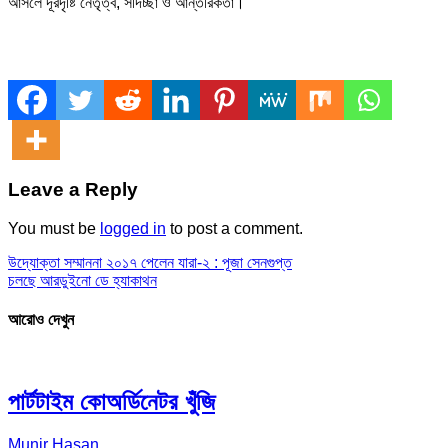
আসলে দূরদৃষ্টি নেতৃত্ব, সদিচ্ছা ও আন্তরিকতা।
Leave a Reply
You must be
logged in
to post a comment.
Previous
উদ্যোক্তা সম্মাননা ২০১৭ পেলেন যারা-২ : পূজা সেনগুপ্ত
Post
Next
চলছে আরডুইনো ডে হ্যাকাথন
Post
Post
navigation
আরোও দেখুন
পার্টটাইম কোঅর্ডিনেটর খুঁজি
Munir Hasan