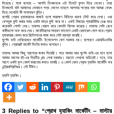
দিয়েছে। সঙ্গে বলেছে – আপনি তিনজনকে এই তিনটে কুপন দিয়ে দেবেন। তারা
তিনজনই যদি আমাদের দোকানে পন্য কেনেন তাহলে আপনার পন্যের দাম আমরা ফেরৎ
দিয়ে দেবো!!! কী অসাধারণ বুদ্ধি।
বলেছি গ্রোথ হ্যাকারদের কাজই হলো সারাক্ষণ বিভিন্ন ধারণা টেস্ট করে দেখা। ওরা
ফেসবুক বুস্ট করার সময় একটা মাত্র বুস্ট করে না। একই বিষয়ের প্যারামিটার চেঞ্জ করে
কয়েকটা পোস্ট দেয়। তারপর খেয়াল করে কোনটা ক্লিক করেছে। তারপর সেটা রেখে
বাকীগুলো অফ করে দেয়।
মার্কেটারদের সাধারণ ফানেলে একটা রেফারেল যোগ করে গ্রোথ
হ্যাকাররা কেমন করে রিটেনশনের কাজ করে সেটা ব্যাখ্যা করেছি।
মুর্শেদ ভাই দেখিয়েছেন মার্কেটিং ইনোভেশন কেন দরকার হয়। বলেছেন এয়ারবিএনবির
বুদ্ধি। প্রোডাক্ট মার্কেট ফিটের কথাও বলেছেন।
তারপর আমরা কিছু প্রশ্নের জবাব দিয়েছি।
পরে আমার আর মুর্শেদ ভাই-এর মনে হলো
আমার আগের বই-এর দ্বিতীয় খন্ড লেখা দরকার। হয়তো লেখবো অচিরেই। তবে, তার
আগে একটা ফুল কোর্স করানোর কথাও ভাবছি। এ কোর্স কোন গ্রোথ হ্যাকিং মার্কেটিং ফর
এন্ট্রারপ্রিনিয়র। স্টে টিউন।
হ্যাপি হ্যাকিং।
3 Replies to “গ্রোথ হ্যাকিং মার্কেটিং – মাস্টার