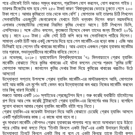
পরে এটাকেই তিনি আরও সমৃদ্ধ করলেন, প্রটোকল যোগ করলেন, যোগ করলেন গাইড।
তারপর টিকেটের দাম হয়ে গেল ২৫০ টাকা! কারণ ‘বিমানবন্দরের ভেতরে ঢুকতে গেলে ২০০
টাকা লাগে। আমার কুমিরতো তার থেকে দাম বেশি’। মোশতাক ভাই তারপর চিঠি লিখলেন
সেনাবাহিনীর এডজুটেন্ট জেনারেলকে যেখানে তিনি ধন্যবাদ দিলেন কারণ ময়মনসিংহ
এলাকার সেনাছাউনির লোকেরা নিয়মিত কুমির দেখতে আসে। চিটি লিখলেন ডিসি,
এসপিদেরও। সঙ্গে এটাও বললেন, কৃতজ্ঞতা হিসেবে কেবল তাদের জন্য টিকেটে ২০%
ছাড়। মানে ২০০ টাকা। এজি সেই চিঠি কপি করে সব সেনানিবাসে পাঠিয়ে দিলেন।
সামান্য একটা চিটি আর একটু জেস্চার দিয়ে হয়ে গেল মার্কেটিং-এর বড়ো কাজ। এজি আর
ডিসিরাই হয়ে গেলেন তাঁর খামারের মার্কেটার। আর এভাবে একজন গ্রোথ হ্যাকার মার্কেটার
তার গ্রাহক, শুভানুধ্যায়ীদের মার্কেটার বানিয়ে ফেলে।
১৪ নভেম্বর, ২০১৮। ড্যাফোডিল বিশ্ববিদ্যালয়ের ’৭১ মিলনায়তনে গ্রোথ হ্যাকিং
মার্কেটিং বোঝাতে গিয়ে কুমির খামারের এই ঘটনা বললেন দেশের প্রথম ‘কুমির চাষী’
মোশতাক আহমেদ। জানালেন কুমির দেখার টাকা দিয়ে কুমিরের খাবারের খরচটাও উঠে
আসতো!
উদ্যোক্তা সপ্তাহ উপলক্ষে গ্রোথ হ্যাকিং মার্কেটিং-এর মাস্টারক্লাসে আমি, মোশতাক
ভাই আর কাজি এম মুর্শেদ ভাই কেমন করে উদ্যোক্তারা কম খরচে নিজের মার্কেটিং করবেন
তার কিছু ধারণা দিয়েছি।
শুরুতে আমার একটি ১৩০ স্লাইডের প্রেজেন্টেশন ছিল। শুরু করেছি যথারীতি হটমেইলের
গল্প দিয়ে আর শেষ করেছি ইন্টারনেটে গ্রোথ হ্যাকিং-এর রিসোর্সের খবর দিয়ে। বলেছিল
সুযোগ থাকলে আমার গ্রোথ হ্যাকিং মার্কেটিং বইটা পড়ে নিতে।
গ্রোথ হ্যাকিং-এর কয়েকটা উদাহরণ দিয়ে আমি বোঝাতে চেয়েছি গ্রোথ হ্যাকিং আসলে
একটি প্রতিদিনকার কাজ। এ কাজে থামা যাবে না।
খুব সাধারণ মার্কেটিং কৌশলও গ্রোথ হ্যাকারের পাল্লায় পড়ে কতো অসাধারণ হয়ে উঠতে
পারে সেটার কথা বলতে গিয়ে “তিনটা কিনলে একটা ফ্রি”-এর একটা উদাহরণ দিয়েছি।
উদ্যোক্তা তিনটে কিনলে একটা ফ্রি না বলে যে একটা কিনছে তাকে তিনটা কুপন