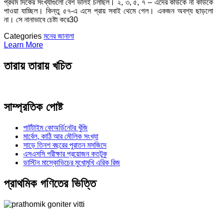
প্রথম দিকের সংখ্যাগুলো বেশ ভালই চলছিল। ২, ৩, ৫, ৭ – এদের কাউকে না কাউকে
পাওয়া যাচ্ছিল। কিন্তু ৫৭-এ এসে প্রায় সবাই থেমে গেল। একজন অবশ্য ছাড়লো
না। সে নানাভাবে চেষ্টা করে30
Categories
মনের জানালা
Learn More
তারায় তারায় খচিত
সাম্প্রতিক পোষ্ট
পার্টটাইম কোঅর্ডিনেটর খুঁজি
মার্বেল, কাঠি আর মৌলিক সংখ্যা
সাড়ে তিনশ বছরের পুরাতন মসজিদে
এসএসসি পরীক্ষার প্রয়োজন কতটুকু
ডাস্টিন মাস্কোভিচের মুখোমুখি এরিক রিজ
প্রাথমিক গণিতের ভিত্তি