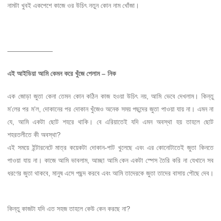
নামটা খুবই একপেশে কাজে ওর উচিৎ নতুন কোন নাম খোঁজা।
——————–
এই আইডিয়া আমি কেমন করে খুঁজে পেলাম – নিক
এক জোড়া জুতা কেনা তেমন কোন কঠিন কাজ হওয়া উচিৎ নয়, আমি ভেবে দেখলাম। কিন্তু
ম’লের পর ম’ল, দোকানের পর দোকান খুঁজেও অনেক সময় পছন্দের জুতা পাওয়া যায় না। এমন না
যে, আমি একটা ছোট শহরে থাকি। বে এরিয়াতেই যদি এমন অবস্থা হয় তাহলে ছোট
শহরতলীতে কী অবস্থা?
এই সময়ে ইন্টারনেটে মাত্র কয়েকটা দোকান-পাট খুলেছে এবং এর কোনোটাতেই জুতা কিনতে
পাওয়া যায় না। কাজে আমি ভাবলাম, আচ্ছা আমি কেন একটা স্পেস তৈরি করি না যেখানে সব
ধরণের জুতা থাকবে, মানুষ এসে পছন্দ করবে এবং আমি তাদেরকে জুতা তাদের বাসায় পৌছে দেব।
কিন্তু কাজটা যদি এত সহজ তাহলে কেউ কেন করছে না?