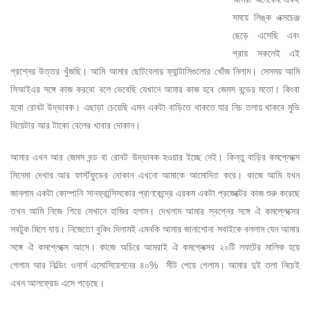
–
সময়ে লিঙ্ক এক্সচেঞ্জ
ছেড়ে এসেছি এবং
প্রায় সকলেই এই
প্রশ্নের উত্তর খুঁজছি। আমি আমার ছোটবেলার ফ্যান্টাসিগুলোর খোঁজ নিলাম। সেসময় আমি
সিআইএর সঙ্গে কাজ করবো বলে ভেবেছি যেখানে আমার কাজ হবে জেমস বন্ডের মতো। কিংবা
হবো রোবট উদ্ভাবক। এছাড়া চেয়েছি এমন একটা বাড়িতে থাকতে যার নিচ তলায় থাকবে মুভি
থিয়েটার আর টাকো বেলের খাবার দোকান।
আমার এখন আর জেমস বন্ড বা রোবট উদ্ভাবক হওয়ার ইচ্ছে নেই। কিন্তু বাড়ির কমপ্লেক্সে
সিনেমা দেখার আর ফার্স্টফুডের দোকান এখনো আমাকে আমোদিত করে। কাজে আমি যখন
জানলাম একটা কোম্পানি সানফ্রান্সিসকোর প্রাণকেন্দ্রে এরকম একটা প্রজেক্টের কাজ শুরু করেছে
তখন আমি নিজে গিয়ে সেখানে হাজির হলাম। দেখলাম আমার স্বপ্নের সঙ্গে ঐ কমপ্লেক্সের
সবটুক মিলে যায়। নিজেতো বুকিং দিলামই এমনকি আমার জানাশোনা সবাইকে বললাম যেন আমার
সঙ্গে ঐ কমপ্লেক্সে আসে। কাজে অচিরে আমরাই ঐ কমপ্লেক্সর ২০টি লফটের মালিক হয়ে
গেলাম আর বিল্ডিং ওনার্স এসোসিয়েশনের ৪০% সীট পেয়ে গেলাম। আমার দুই তলা নিচেই
এখন আলফ্রেড এসে পড়েছে।