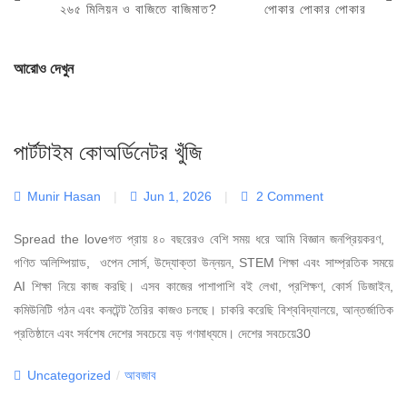
Post
Post
২৬৫ মিলিয়ন ও বাজিতে বাজিমাত?
পোকার পোকার পোকার
আরোও দেখুন
পার্টটাইম কোঅর্ডিনেটর খুঁজি
Munir Hasan
|
Jun 1, 2026
|
2 Comment
Spread the loveগত প্রায় ৪০ বছরেরও বেশি সময় ধরে আমি বিজ্ঞান জনপ্রিয়করণ,
গণিত অলিম্পিয়াড, ওপেন সোর্স, উদ্যোক্তা উন্নয়ন, STEM শিক্ষা এবং সাম্প্রতিক সময়ে
AI শিক্ষা নিয়ে কাজ করছি। এসব কাজের পাশাপাশি বই লেখা, প্রশিক্ষণ, কোর্স ডিজাইন,
কমিউনিটি গঠন এবং কনটেন্ট তৈরির কাজও চলছে। চাকরি করেছি বিশ্ববিদ্যালয়ে, আন্তর্জাতিক
প্রতিষ্ঠানে এবং সর্বশেষ দেশের সবচেয়ে বড় গণমাধ্যমে। দেশের সবচেয়ে30
Categories
Uncategorized
/
আবজাব