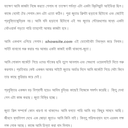
যতক্ষণ আমি কাজটা নিজে করতে গেলাম না ততক্ষণ পর্যন্ত এটা একটা ব্রিলিয়ান্ট আইডিয়া ছিল।
কাজে নেমেই টের পেলাম কেন এটা এতো কঠিন। পুরা জুতার শিল্পটা ছড়ানো ছিটানো এবং মোটেই
প্রযুক্তিকেন্দ্রিক নয়। আমি যদি ছড়ানো ছিটানো এই সব জুতার স্টোরগুলোর মধ্যে একটা
নেটওয়ার্ক গড়তে পারি তাহলেই আমার কাজটা হবে।
আমি একধাপ এগিয়ে গেলাম।
showsite.com
এই ডোমেইনটা নিবন্ধন করে নিলাম।
সাইট বানানো শুরু করার পর আমার একটা কাজই বাকী থাকলো-জুতা।
আমি লোকাল মার্কেটে গিয়ে ওদের স্টকের ছবি তুলে আনলাম এবং সেগুলো ওয়েবসাইটে দিতে শুরু
করলাম। প্রতিবার কেউ একজন আমার সাইটে জুতার অর্ডার দিলে আমি মার্কেটে গিয়ে সেটা কিনে
তার কাছে কুরিয়ার করে দেই।
প্রযুক্তির একজন বড় বিশ্বাসী হয়েও আদিম বুদ্ধির কাছেই নিজেকে সমর্পন করেছি। কি্তু দেখা
গেল এটা কাজ করছে। জুতা বিক্রি হচ্ছে।
জুতা শিল্প সম্পর্কে কোন ধারণা না থাকলেও আমি বলতে পারি আমি বড় কিছুর সামনে আছি।
জীবনে ক্যাটালগ দেখে এক জোড়া জুতাও আমি কিনি নাই। কিন্তু পরিসংখ্যান বলে এরকম লক্ষ
লক্ষ লোক আছে। কাজে আমি চিন্তা করা বাদ দিলাম।