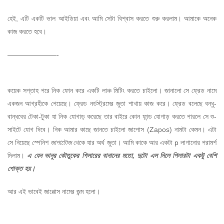
হেই, এটি একটি ভাল আইডিয়া এবং আমি সেটা বিশ্বাস করতে শুরু করলাম। আমাকে অনেক
কাজ করতে হবে।
———————-
কয়েক সপ্তাহ পরে নিক ফোন করে একটি লাঞ্চ মিটিং করতে চাইলো। জানালো সে ফ্রেড নামে
একজন আগ্রহীকে পেয়েছে। ফ্রেড নর্ডস্ট্রমের জুতা শাখায় কাজ করে। ফ্রেড বলেছে বন্ধু-
বান্ধবের টেকা-টুকা যা নিক যোগাড় করেছে তার বাইরে কোন ফান্ড যোগাড় করতে পারলে সে শু-
সাইটে যোগ দিবে। নিক আমার কাছে জানতে চাইলো জাপোস (Zapos) নামটা কেমন। এটা
সে নিয়েছে স্পেনিশ
জাপাটোজ
থেকে যার অর্থ জুতা। আমি কাকে আর একটা p লাগানোর পরামর্শ
দিলাম।
এ যেন ভানুর কৌতুকের পিলারের বানানের মতো, দুটো এল দিলে পিলারটা একটু বেশি
পোক্ত হয়।
আর এই ভাবেই জাপ্পোস নামের জন্ম হলো।
–