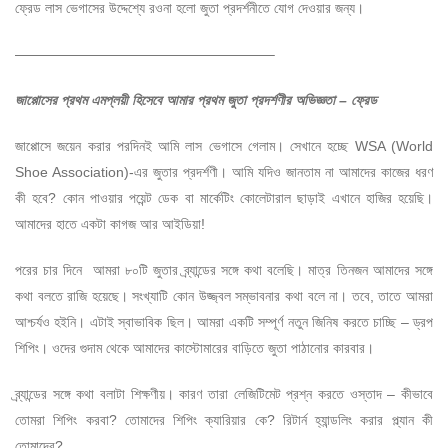
ফ্রেড লাস ভেগাসের উদ্দেশ্যে রওনা হলো জুতা প্রদর্শনীতে যোগ দেওয়ার জন্য।
——————————————————–
জাপ্পোসের প্রথম এমপ্লয়ী হিসেবে আমার প্রথম জুতা প্রদর্শণীর অভিজ্ঞতা – ফ্রেড
জাপ্পোসে জয়েন করার পরদিনই আমি লাস ভেগাসে গেলাম। সেখানে হচ্ছে WSA (World
Shoe Association)-এর জুতার প্রদর্শণী। আমি যদিও জানতাম না আমাদের কাজের ধরণ
কী হবে? কোন পাওয়ার পয়েন্ট ডেক বা মার্কেটিং কোলেটারাল ছাড়াই এখানে হাজির হয়েছি।
আমাদের হাতে একটা কাগজ আর আইডিয়া!
পরের চার দিনে আমরা ৮০টি জুতার ব্র্যান্ডের সঙ্গে কথা বলেছি। মাত্র তিনজন আমাদের সঙ্গে
কথা বলতে রাজি হয়েছে। সংখ্যাটি কোন উজ্জ্বল সম্ভাবনার কথা বলে না। তবে, তাতে আমরা
আশ্চর্যও হইনি। এটাই স্বাভাবিক ছিল। আমরা একটি সম্পূর্ণ নতুন জিনিষ করতে চাচ্ছি – ড্রপ
শিপিং। ওদের গুদাম থেকে আমাদের কাস্টোমারের বাড়িতে জুতা পাঠানোর কারবার।
ব্র্যান্ডের সঙ্গে কথা বলাটা শিক্ষণীয়। কারণ তারা লেজিটিমেট প্রশ্ন করতে ওস্তাদ – কীভাবে
তোমরা শিপিং করবা? তোমাদের শিপিং ক্যারিয়ার কে? রিটার্ন হ্যান্ডলিং করার প্ল্যান কী
তোমাদের?