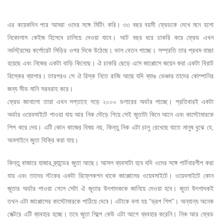
এর কয়েকদিন পরে আমরা ওদের সঙ্গে মিটিং করি। ৩৩ বছর বয়সী ফ্রেডকে দেখে মনে হলো
নিকোলাস কেইজ হিসেবে চালিয়ে দেওয়া যাবে। আট বছর ধরে চাকরি করে ফ্রেড এখন
নর্ডস্ট্রমের কর্পোরেট সিড়ির ওপর দিকে উঠেছে। ভাল বেতন পাচ্ছে। সম্প্রতি তার প্রথম বাচ্চা
হয়েছে এবং নিজের একটা বাড়ি কিনেছে। ঐ চাকরি ছেড়ে এসে জাপ্পোসে জয়েন করা একটা বিরাট
রিস্কের ব্যাপার। তারপরও সে ঐ রিস্ক নিতে রাজি আছে যদি ব্যাঙ ভেঞ্চার তাদের কোম্পানির
জন্য সীড মানি সরবরাহ করে।
ফ্রেড জানালো তারা এখন সপ্তাহে গড়ে ২০০০ ডলারের অর্ডার পাচ্ছে। প্রতিবারই একটা
অর্ডার ওয়েবসাইটে পাওয়া যায় আর নিক দৌড়ে গিয়ে সেই জুতাটা কিনে আনে এবং কাস্টোমারকে
শিপ করে দেয়। এটি কোন কাজের বিষয় নয়, কিন্তু নিক এটা চালু রেখেছে যাতে মানুষ বুঝে যে,
অনলাইনে জুতা বিক্রি করা যায়।
কিন্তু বাজারে হাজার ব্র্যান্ডের জুতা আছে। আসল ব্যবসাটা হবে যদি ওদের সঙ্গে পার্টনারশীপ করা
যায় এবং তাদের স্টকের একটা রিফ্লেকশন থাকে জাপ্পোসের ওয়েবসাইটে। ওয়েবসাইটে কোন
জুতার অর্ডার পাওয়া গেলে সেটা ঐ জুতার উৎপাদককে জানিয়ে দেওয়া হবে। জুতা উৎপাদকই
তখন এটা জাপ্পোসের কাস্টোমারকে পাঠিয়ে দেবে। এটাকে বলা হয় “ড্রপ শিপ”। অন্যান্য অনেক
সেক্টরে এটি ব্যবহার হচ্ছে। তবে জুতা শিল্পে কেউ এটা আগে ব্যবহার করেনি। নিক আর ফ্রেড