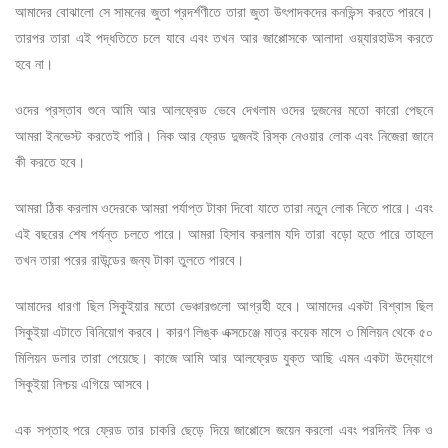
আমাদের বোঝালো সে সামনের জুতা প্রদর্শণীতে তারা জুতা উৎপাদকদের কনভিন্স করতে পারবে।
তারপর তারা এই পদ্ধতিতে চলে যাবে এবং তখন আর জাপ্পোসকে আলাদা ওয়্যারহাউস করতে
হবে না।
ওদের প্রস্তাব শুনে আমি আর আলফ্রেড ভেবে দেখলাম ওদের দুজনের মতো কারো পেছনে
আমরা ইনভেস্ট করতেই পারি। নিক আর ফ্রেড দুজনই রিস্ক নেওয়ার লোক এবং নিজেরা জানে
কী করতে হবে।
আমরা ঠিক করলাম ওদেরকে আমরা পর্যাপ্ত টাকা দিবো যাতে তারা নতুন লোক নিতে পারে। এবং
এই বছরের শেষ পর্যন্ত চলতে পারে। আমরা হিসাব করলাম যদি তারা বড়ো হতে পারে তাহলে
তখন তারা পরের রাউন্ডের জন্য টাকা তুলতে পারবে।
আমাদের ধারণা ছিল সিকুইয়ার মতো ভেঞ্চারগুলো আগ্রহী হবে। আমাদের একটা বিশ্বাস ছিল
সিকুইয়া এটাতে বিনিয়োগ করবে। কারণ লিঙ্ক এক্সচেঞ্জে মাত্র কয়েক মাসে ৩ মিলিয়ন থেকে ৫০
মিলিয়ন ডলার তারা পেয়েছে। কাজে আমি আর আলফ্রেড যুক্ত আছি এমন একটা উদ্যোগে
সিকুইয়া নিশ্চয় এগিয়ে আসবে।
এক সপ্তাহ পরে ফ্রেড তার চাকরি ছেড়ে দিয়ে জাপ্পোসে জয়েন করলো এবং পরদিনই নিক ও