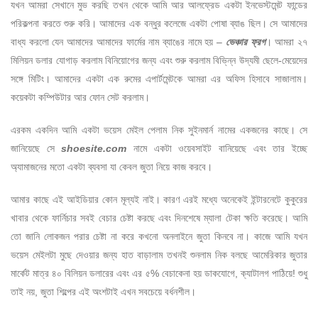
যখন আমরা সেখানে মুভ করছি তখন থেকে আমি আর আলফ্রেড একটা ইনভেস্টমেন্ট ফান্ডের
পরিকল্পনা করতে শুরু করি। আমাদের এক বন্ধুর কলেজে একটা পোষা ব্যাঙ ছিল। সে আমাদের
বাধ্য করলো যেন আমাদের আমাদের ফার্মের নাম ব্যাঙের নামে হয় –
ভেঞ্চার ফ্রগ
। আমরা ২৭
মিলিয়ন ডলার যোগাড় করলাম বিনিয়োগের জন্য এবং শুরু করলাম বিভি্ন্ন উদ্যমী ছেলে-মেয়েদের
সঙ্গে মিটিং। আমাদের একটা এক রুমের এপার্টমেন্টকে আমরা এর অফিস হিসাবে সাজালাম।
কয়েকটা কম্পিউটার আর ফোন সেট করলাম।
এরকম একদিন আমি একটা ভয়েস মেইল পেলাম নিক সুইনমার্ন নামের একজনের কাছে। সে
জানিয়েছে সে
shoesite.com
নামে একটা ওয়েবসাইট বানিয়েছে এবং তার ইচ্ছে
অ্যামাজনের মতো একটা ব্যবসা যা কেবল জুতা নিয়ে কাজ করবে।
আমার কাছে এই আইডিয়ার কোন মূল্যই নাই। কারণ এরই মধ্যে অনেকেই ইন্টারনেটে কুকুরের
খাবার থেকে ফার্নিচার সবই বেচার চেষ্টা করছে এবং দিনশেষে ম্যালা টেকা ক্ষতি করেছে। আমি
তো জানি লোকজন পরার চেষ্টা না করে কখনো অনলাইনে জুতা কিনবে না। কাজে আমি যখন
ভয়েস মেইলটা মুছে দেওয়ার জন্য হাত বাড়ালাম তখনই শুনলাম নিক বলছে আমেরিকার জুতার
মার্কেট মাত্র ৪০ বিলিয়ন ডলারের এবং এর ৫% বেচাকেনা হয় ডাকযোগে, ক্যাটালগ পাঠিয়ে! শুধু
তাই নয়, জুতা শিল্পের এই অংশটাই এখন সবচেয়ে বর্ধনশীল।