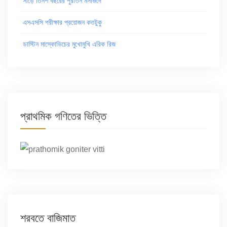
সাড়ে তিনশ বছরের পুরাতন মসজিদে
এসএসসি পরীক্ষার প্রয়োজন কতটুকু
ডাস্টিন মাস্কোভিচের মুখোমুখি এরিক রিজ
প্রাথমিক গণিতের ভিত্তি
শরবতে বাজিমাত