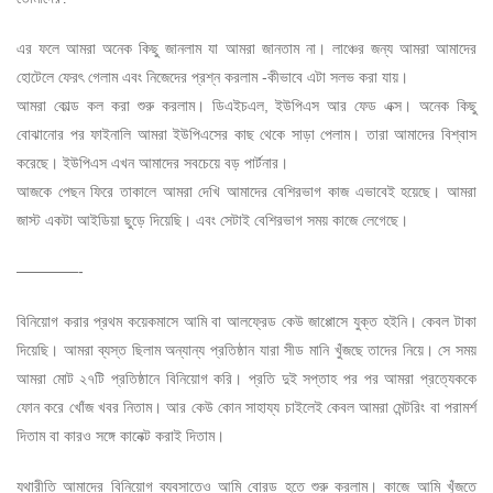
এর ফলে আমরা অনেক কিছু জানলাম যা আমরা জানতাম না। লাঞ্চের জন্য আমরা আমাদের
হোটেলে ফেরৎ গেলাম এবং নিজেদের প্রশ্ন করলাম -কীভাবে এটা সলভ করা যায়।
আমরা কোল্ড কল করা শুরু করলাম। ডিএইচএল, ইউপিএস আর ফেড এক্স। অনেক কিছু
বোঝানোর পর ফাইনালি আমরা ইউপিএসের কাছ থেকে সাড়া পেলাম। তারা আমাদের বিশ্বাস
করেছে। ইউপিএস এখন আমাদের সবচেয়ে বড় পার্টনার।
আজকে পেছন ফিরে তাকালে আমরা দেখি আমাদের বেশিরভাগ কাজ এভাবেই হয়েছে। আমরা
জাস্ট একটা আইডিয়া ছুড়ে দিয়েছি। এবং সেটাই বেশিরভাগ সময় কাজে লেগেছে।
————-
বিনিয়োগ করার প্রথম কয়েকমাসে আমি বা আলফ্রেড কেউ জাপ্পোসে যুক্ত হইনি। কেবল টাকা
দিয়েছি। আমরা ব্যস্ত ছিলাম অন্যান্য প্রতিষ্ঠান যারা সীড মানি খুঁজছে তাদের নিয়ে। সে সময়
আমরা মোট ২৭টি প্রতিষ্ঠানে বিনিয়োগ করি। প্রতি দুই সপ্তাহ পর পর আমরা প্রত্যেককে
ফোন করে খোঁজ খবর নিতাম। আর কেউ কোন সাহায্য চাইলেই কেবল আমরা মেন্টরিং বা পরামর্শ
দিতাম বা কারও সঙ্গে কানেক্ট করাই দিতাম।
যথারীতি আমাদের বিনিয়োগ ব্যবসাতেও আমি বোরড হতে শুরু করলাম। কাজে আমি খুঁজতে