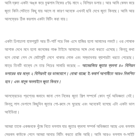
আমি দ্রুত একটা অঙ্ক করে বুঝলাম নিকের ৫% মানে ২ বিলিয়ন ডলার। আর আমি কেমন করে
জুতা কিনি সেটাতে কিছু যায় আসে না কারণ অনেকে এখনই ছবি দেখে জুতা কিনছে। আমি আর
আলফ্রেড ঠিক করলাম একটা মিটিং করা যায়।
একটা ঢিলাঢালা হাফপ্যান্ট আর টি-শার্ট পরে নিক এসে হাজির হলো আমাদের লফটে। ওর পোষাক
আশাক দেখে মনে হলো কলেজের লাঞ্চ টাইমে আমাদের সঙ্গে দেখা করতে এসেছে। কিন্তু কথা
বলে বোঝা গেল সে মোটামুটি লেগে থাকার লোক এবং সম্ভাবনার ব্যাপারটা ধরতে পেরেছে।
মাত্র তিনটি বাক্যে সে তার পিচের সামারি করেছে –
আমেরকিায় জুতার ব্যবসা ৪০ বিলিয়ন
ডলারের যার মধ্যে ২ বিলিয়নই হয় ডাকযোগে। বোঝা যাচ্ছে ই-কমার্স আগামীতে আরও বিকশিত
হবে। এবং মানুষ অনলাইনে জুতা কিনবে।
আলফ্রেডের প্রশ্নের জবাবে জানা গেল নিকের জুতা শিল্প সম্পর্কে কোন পূর্ব অভিজ্ঞতা নেই।
কিন্তু লাস ভেগাসে কিছুদিন জুতার শো-রুমে সে ঘুরেছে এবং অনেকেই বলেছে এটা একটা ভাল
আইডিয়া।
আমরা তাকে একজনকে খুঁজে নিতে বললাম যার জুতার ব্যবসা সম্পর্ক অভিজ্ঞতা আছে এবং বললাম
সেরকম কাউকে পেলে আমরা আবার মিটিং করতে রাজি আছি। আমি আরও বললাম শু-সাইট