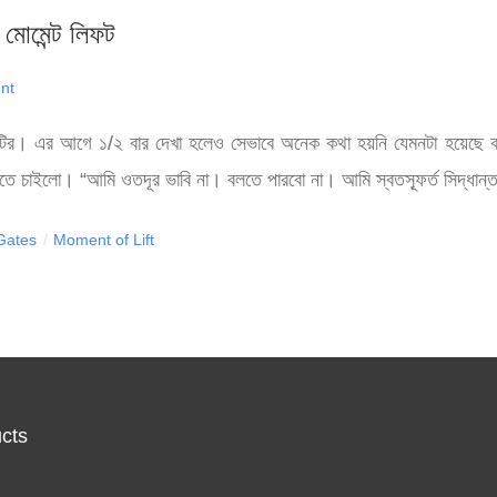
মোমেন্ট লিফট
nt
মেয়েটির। এর আগে ১/২ বার দেখা হলেও সেভাবে অনেক কথা হয়নি যেমনটা হয়েছে
া জানতে চাইলো। “আমি ওতদূর ভাবি না। বলতে পারবো না। আমি স্বতস্ফূর্ত সিদ্ধ
Gates
/
Moment of Lift
cts