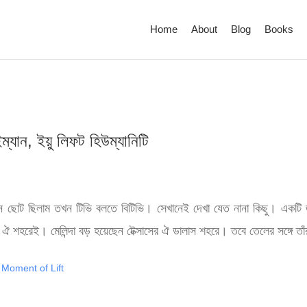
Home
About
Blog
Books
্যান, ইয়ু লিফট হিউম্যানিটি
খন ছোট ছিলাম তখন টিভি বলতে বিটিভি। সেখানেই দেখা যেত নানা কিছু। একটি 
ম ঐ শহরেই। মেলিন্দা বড় হয়েছেন টেক্সাসের ঐ ডালাস শহরে। তবে তেলের সঙ্গে তাঁ
Moment of Lift