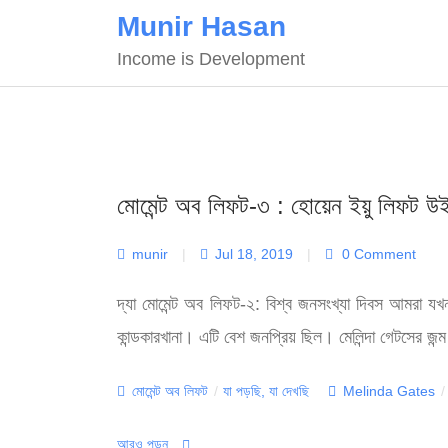
Skip
Munir Hasan
to
Income is Development
content
মোমেন্ট অব লিফট-৩ : হোয়েন ইয়ু লিফট উইম
munir
|
Jul 18, 2019
|
0 Comment
দ্যা মোমেন্ট অব লিফট-২: বিশ্ব জনসংখ্যা দিবস আমরা য
কান্ডকারখানা। এটি বেশ জনপ্রিয় ছিল। মেলিন্দা গেটসের জন্
Categories
Tags
মোমেন্ট অব লিফট
/
যা পড়ছি, যা দেখছি
Melinda Gates
/
আরও পড়ুন