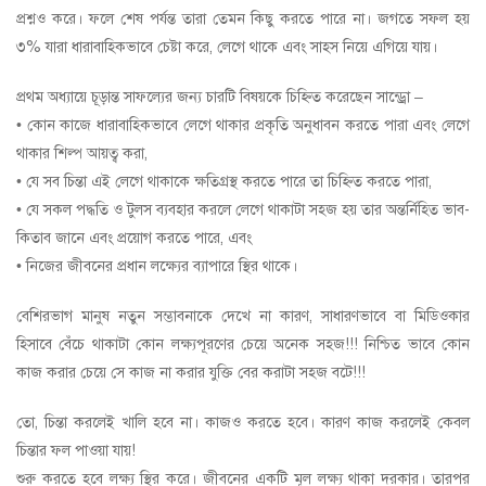
প্রশ্নও করে। ফলে শেষ পর্যন্ত তারা তেমন কিছু করতে পারে না। জগতে সফল হয়
৩% যারা ধারাবাহিকভাবে চেষ্টা করে, লেগে থাকে এবং সাহস নিয়ে এগিয়ে যায়।
প্রথম অধ্যায়ে চূড়ান্ত সাফল্যের জন্য চারটি বিষয়কে চিহ্নিত করেছেন সান্ড্রো –
• কোন কাজে ধারাবাহিকভাবে লেগে থাকার প্রকৃতি অনুধাবন করতে পারা এবং লেগে
থাকার শিল্প আয়ত্ব করা,
• যে সব চিন্তা এই লেগে থাকাকে ক্ষতিগ্রস্থ করতে পারে তা চিহ্নিত করতে পারা,
• যে সকল পদ্ধতি ও টুলস ব্যবহার করলে লেগে থাকাটা সহজ হয় তার অন্তর্নিহিত ভাব-
কিতাব জানে এবং প্রয়োগ করতে পারে, এবং
• নিজের জীবনের প্রধান লক্ষ্যের ব্যাপারে স্থির থাকে।
বেশিরভাগ মানুষ নতুন সম্ভাবনাকে দেখে না কারণ, সাধারণভাবে বা মিডিওকার
হিসাবে বেঁচে থাকাটা কোন লক্ষ্যপূরণের চেয়ে অনেক সহজ!!! নিশ্চিত ভাবে কোন
কাজ করার চেয়ে সে কাজ না করার যুক্তি বের করাটা সহজ বটে!!!
তো, চিন্তা করলেই খালি হবে না। কাজও করতে হবে। কারণ কাজ করলেই কেবল
চিন্তার ফল পাওয়া যায়!
শুরু করতে হবে লক্ষ্য স্থির করে। জীবনের একটি মূল লক্ষ্য থাকা দরকার। তারপর