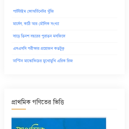
পার্টটাইম কোঅর্ডিনেটর খুঁজি
মার্বেল, কাঠি আর মৌলিক সংখ্যা
সাড়ে তিনশ বছরের পুরাতন মসজিদে
এসএসসি পরীক্ষার প্রয়োজন কতটুকু
ডাস্টিন মাস্কোভিচের মুখোমুখি এরিক রিজ
প্রাথমিক গণিতের ভিত্তি