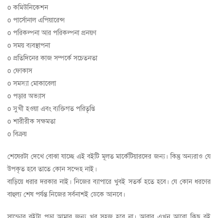
o কমিউনিকেশন
o পার্সোনাল এপিয়ারেন্স
o পরিকল্পনা আর পরিকল্পনা প্রনয়ণ
o সময় ব্যবস্থাপনা
o প্রতিদিনের কাজ সম্পর্কে সচেতনতা
o ফোকাস
o সমস্যা মোকাবেলা
o পড়ার অভ্যাস
o সুখী হওয়া এবং ব্যক্তিগত পরিতৃপ্তি
o শারীরীক সক্ষমতা
o বিক্রয়
শেষেরটা দেখে বোঝা যাচ্ছে এই বইটি মূলত মার্কেটিয়ারদের জন্য। কিন্তু অন্যরাও যে
উপকৃত হবে তাতে কোন সন্দেহ নাই।
বাড়িয়ে ধরার দরকার নাই। নিজের ব্যাপারে খুবই সতর্ক হতে হবে। যে কোন ধরণের
বাহুল্য শেষ পর্যন্ত নিজের সর্বনাশই ডেকে আনবে।
সান্ড্রোর বইটা পড়া আমার জন্য খুব সহজ হবে না। আবার এখন আরো কিছু বই