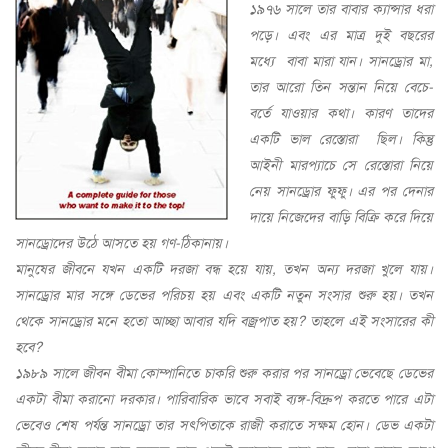
১৯৭৬ সালে তার বাবার ক্যান্সার ধরা
পড়ে। এবং এর মাত্র দুই বছরের
মধ্যে বাবা মারা যান। সানড্রোর মা,
তার আরো তিন সন্তান নিয়ে বেচে-
বর্তে যাওয়ার কথা। কারণ তাদের
একটি ভাল রেস্তোরা ছিল। কিন্তু
আইনী মারপ্যাচে সে রেস্তোরা নিয়ে
নেয় সানড্রোর ফুফু। এর পর দেনার
দায়ে নিজেদের বাড়ি বিক্রি করে দিয়ে
সানড্রোদের উঠে আসতে হয় গণ-ঠিকানায়।
মানুষের জীবনে যখন একটি দরজা বন্ধ হয়ে যায়, তখন অন্য দরজা খুলে যায়।
সানড্রোর মার সঙ্গে ডেভের পরিচয় হয় এবং একটি নতুন সংসার শুরু হয়। তখন
থেকে সানড্রোর মনে হতো আচ্ছা আবার যদি বজ্রপাত হয়? তাহলে এই সংসারের কী
হবে?
১৯৮৯ সালে জীবন বীমা কোম্পানিতে চাকরি শুরু করার পর সানড্রো ভেবেছে ডেভের
একটা বীমা করানো দরকার। পারিবারিক ভাবে সবাই ব্যঙ্গ-বিদ্রুপ করতে পারে এটা
ভেবেও শেষ পর্যন্ত সানড্রো তার সৎপিতাকে রাজী করাতে সক্ষম হোন। ডেভ একটা