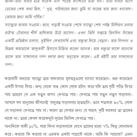
জীবন-বীমা করার মাত্র কয়েক মাস পরেই ক্যান্সারে মারা যান। মারা যাবার আগে
ডেভের শেষ কথা ছিল, “ পুত্র, পরিবারের জন্য তুমি যা করেছ তার জন্য ধন্যবাদ।
তোমার জন্য আমি গর্বিত।”
সান্ড্রোর আবার সংগ্রাম। তবে, লড়াই সংগ্রাম শেষে সান্ড্রো শেষ পর্যন্ত মিলিয়ন ডলার
রাউন্ড টেবলের শীর্ষ তালিকায় উঠে আসেন। এখন তিনি সপ্তাহে তিনদিন নিজের
একটি প্রতিষ্ঠান চালান, দুইদিন লেখালেখি এবং বক্তৃতা দিয়ে বেড়ান। তার বিপনন ও
বিক্রয় ক্ষমতাকে ‘জাদুকরী’ হিসাবে চিহ্নিত করেন অনেক। তার বক্তৃতা কালে অনেকে
তাকে তার সাফল্যের গল্প বলার জন্য অনুরোধ করেন। এই বইটি তার সাফল্যের
গল্প।
কয়েকটি অধ্যায়ে সান্ড্রো তার সাফল্যের মূলমন্ত্রগুলো ব্যাখ্যা করেছেন। শুরু করেছেন
একটি উপমা দিয়ে। জন্ম থেকে অন্ধ কোন লোক হটাৎ করে যদি তার দৃষ্টি শক্তি ফিরে
পায় তাহলে সে এক নতুন জগৎ দেখতে পায়। দেখতে পায় নতুন নতুন সম্ভাবনা।
আসলে সব মানুষের জীবনেই অফুরন্ত সম্ভাবনার হাতছানি। তবে শতকরা ৯০% লোক
সে সম্ভাবনা দেখতে পায় না। কারণ তা দেখার জন্য যে সাহস, দৃষ্টি দরকার তা তাদের
থাকে না। তারা কেবল কয়েকফুট দূরের জিনিষ দেখতে পায়।
অন্যদিকে বাকী ১০%, যারা কিনা সম্ভাবনাকে দেখে তাদের মধ্যে ৭% কিন্তু দোনামনা
করে। করবো কি করবো না এরকম একটা পয়েন্টে থাকে। আমি কি পারবো? এমন