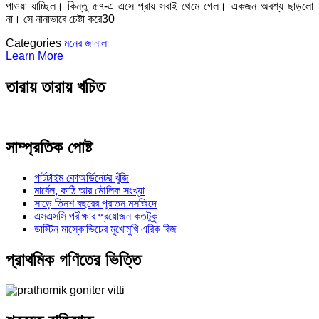
পাওয়া যাচ্ছিল। কিন্তু ৫৭-এ এসে প্রায় সবাই থেমে গেল। একজন অবশ্য ছাড়লো
না। সে নানাভাবে চেষ্টা করে30
Categories
মনের জানালা
Learn More
তারায় তারায় খচিত
সাম্প্রতিক পোষ্ট
পার্টটাইম কোঅর্ডিনেটর খুঁজি
মার্বেল, কাঠি আর মৌলিক সংখ্যা
সাড়ে তিনশ বছরের পুরাতন মসজিদে
এসএসসি পরীক্ষার প্রয়োজন কতটুকু
ডাস্টিন মাস্কোভিচের মুখোমুখি এরিক রিজ
প্রাথমিক গণিতের ভিত্তি