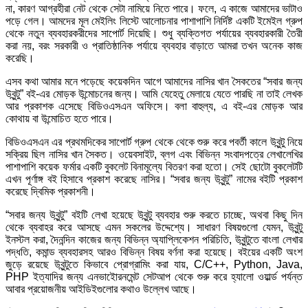
না, কারণ আগ্রহীরা নেট থেকে সেটা নামিয়ে নিতে পারে। ফলে, এ কাজে আমাদের ভাটাও
পড়ে গেল। আমদের মূল মেইলিং লিস্টে আলোচনার পাশাপাশি নির্দিষ্ট একটি ইমেইল গ্রুপ
থেকে নতুন ব্যবহারকরীদের সাপোর্ট দিয়েছি। শুধু ব্যক্তিগত পর্যায়ের ব্যবহারকারী তৈরী
করা নয়, বরং সরকারী ও প্রাতিষ্ঠানিক পর্যায়ে ব্যবহার বাড়াতে আমরা তখন অনেক কাজ
করেছি।
এসব কথা আমার মনে পড়েছে কয়েকদিন আগে আমাদের নাসির খান সৈকতের “সবার জন্য
উবুন্টু” বই-এর মোড়ক উন্মোচনের জন্য। আমি যেহেতু মেলায়ে যেতে পারছি না তাই লেখক
আর প্রকাশক এসেছে বিডিওএসএন অফিসে। বলা বাহুল্য, এ বই-এর মোড়ক আর
কোথায় বা উন্মোচিত হতে পারে।
বিডিওএসএন এর প্রথমদিকের সাপোর্ট গ্রুপ থেকে থেকে শুরু করে পবর্তী কালে উবুন্টু নিয়ে
সক্রিয় ছিল নাসির খান সৈকত। ওয়েবসাইট, ব্লগ এবং বিভিন্ন সংবাদপত্রে লেখালেখির
পাশাপাশি কয়েক ফর্মার একটি বুকলেট বিনামূল্যে বিতরণ করা হতো। সেই ছোটো বুকলেটটি
এখন পূর্ণাঙ্গ বই হিসাবে প্রকাশ করেছে নাসির। “সবার জন্য উবুন্টু” নামের বইটি প্রকাশ
করেছে দ্বিমিক প্রকাশনী।
“সবার জন্য উবুন্টু” বইটি লেখা হয়েছে উবুন্টু ব্যবহার শুরু করতে চাচ্ছে, অথবা কিছু দিন
থেকে ব্যবাহর করে আসছে এমন সকলের উদ্দেশ্যে। সাধারণ বিষয়গুলো যেমন, উবুন্টু
ইনস্টল করা, দৈনন্দিন কাজের জন্য বিভিন্ন অ্যাপ্লিকেশন পরিচিতি, উবুন্টুতে বাংলা লেখার
পদ্ধতি, কমান্ড ব্যবহারসহ আরও বিভিন্ন বিষয় বর্ণনা করা হয়েছে। বইয়ের একটি অংশ
জুড়ে রয়েছে উবুন্টুতে কিভাবে প্রোগ্রামিং করা যায়, C/C++, Python, Java,
PHP ইত্যাদির জন্য এনভাইোরনমেন্ট সেটআপ থেকে শুরু করে হ্যালো ওয়ার্ল্ড পর্যন্ত
আবার প্রয়োজনীয় আইডিইগুলোর কথাও উল্লেখ আছে।