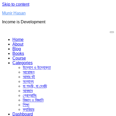
Skip to content
Munir Hasan
Income is Development
Home
About
Blog
Books
Course
Categories
উদ্যোগ ও উদ্যোক্তা
আয়োজন
আমার বই
অন্যান্য
যা পড়ছি, যা দেখছি
আবজাব
প্রোগ্রামিং
বিজ্ঞান ও বিজ্ঞানি
শিক্ষা
ক্যারিয়ার
Dashboard