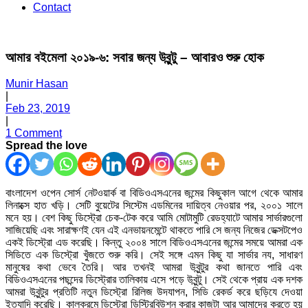
Contact
আমার বইমেলা ২০১৯-৬: সবার জন্য উবুন্টু – আবারও শুরু হোক
Munir Hasan
|
Feb 23, 2019
|
1 Comment
Spread the love
বাংলাদেশ ওপেন সোর্স নেটওয়ার্ক বা বিডিওএসএনের জন্মের কিছুকাল আগে থেকে আমার
লিনাক্সে হাত খড়ি। সেটি বুয়েটের সিস্টেম এডমিনের দায়িত্ব নেওয়ার পর, ২০০১ সালে
মনে হয়। বেশ কিছু ডিস্ট্রো চেক-টেক করে আমি মোটামুটি রেডহ্যাটে আমার সার্ভারগুলো
সাজিয়েছি এবং সারাক্ষণই যেন এই এনভায়নমেন্টে থাকতে পারি সে জন্য নিজের ডেক্সটপেও
একই ডিস্ট্রো এড করেছি। কিন্তু ২০০৪ সালে বিডিওএসএনের জন্মের সময়ে আমরা এক
সিডিতে এক ডিস্ট্রো খুঁজতে শুরু করি। সেই সঙ্গে এমন কিছু যা সার্ভার নয, সাধারণ
মানুষের কথা ভেবে তৈরি। আর তখনই আমরা উবুন্টুর কথা জানতে পারি এবং
বিডিওএসএনের পছন্দের ডিস্ট্রোর তালিকায় এসে পড়ে উবুন্টু। সেই থেকে প্রায় এক দশক
আমরা উবুন্টুর প্রতিটি নতুন ডিস্ট্রো রিলিজ উদযাপন, সিডি রেকর্ড করে ছড়িযে দেওয়া
ইত্যাদি করেছি। কালক্রমে ডিস্ট্রো ডিস্ট্রিবিউশন করার কাজটা আর আমাদের করতে হয়