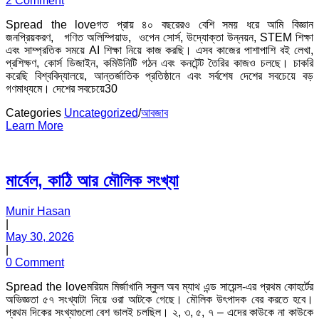
2 Comment
Spread the loveগত প্রায় ৪০ বছরেরও বেশি সময় ধরে আমি বিজ্ঞান
জনপ্রিয়করণ, গণিত অলিম্পিয়াড, ওপেন সোর্স, উদ্যোক্তা উন্নয়ন, STEM শিক্ষা
এবং সাম্প্রতিক সময়ে AI শিক্ষা নিয়ে কাজ করছি। এসব কাজের পাশাপাশি বই লেখা,
প্রশিক্ষণ, কোর্স ডিজাইন, কমিউনিটি গঠন এবং কনটেন্ট তৈরির কাজও চলছে। চাকরি
করেছি বিশ্ববিদ্যালয়ে, আন্তর্জাতিক প্রতিষ্ঠানে এবং সর্বশেষ দেশের সবচেয়ে বড়
গণমাধ্যমে। দেশের সবচেয়ে30
Categories
Uncategorized
/
আবজাব
Learn More
মার্বেল, কাঠি আর মৌলিক সংখ্যা
Munir Hasan
|
May 30, 2026
|
0 Comment
Spread the loveমরিয়ম মির্জাখানি স্কুল অব ম্যাথ এন্ড সায়েন্স-এর প্রথম কোহর্টের
অভিজ্ঞতা ৫৭ সংখ্যাটা নিয়ে ওরা আটকে গেছে। মৌলিক উৎপাদক বের করতে হবে।
প্রথম দিকের সংখ্যাগুলো বেশ ভালই চলছিল। ২, ৩, ৫, ৭ – এদের কাউকে না কাউকে