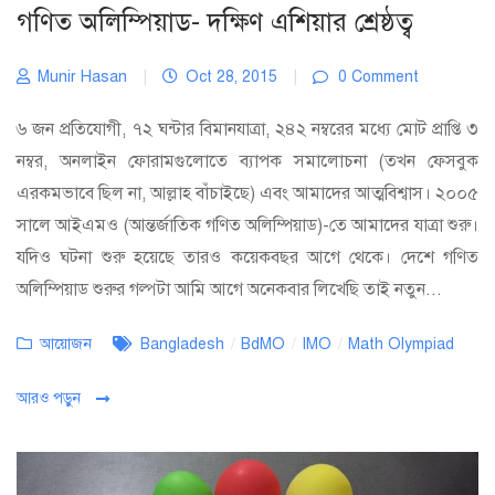
গণিত অলিম্পিয়াড- দক্ষিণ এশিয়ার শ্রেষ্ঠত্ব
Munir Hasan
|
Oct 28, 2015
|
0 Comment
৬ জন প্রতিযোগী, ৭২ ঘন্টার বিমানযাত্রা, ২৪২ নম্বরের মধ্যে মোট প্রাপ্তি ৩
নম্বর, অনলাইন ফোরামগুলোতে ব্যাপক সমালোচনা (তখন ফেসবুক
এরকমভাবে ছিল না, আল্লাহ বাঁচাইছে) এবং আমাদের আত্মবিশ্বাস। ২০০৫
সালে আইএমও (আন্তর্জাতিক গণিত অলিম্পিয়াড)-তে আমাদের যাত্রা শুরু।
যদিও ঘটনা শুরু হয়েছে তারও কয়েকবছর আগে থেকে। দেশে গণিত
অলিম্পিয়াড শুরুর গল্পটা আমি আগে অনেকবার লিখেছি তাই নতুন...
Categories
Tags
আয়োজন
Bangladesh
/
BdMO
/
IMO
/
Math Olympiad
আরও পড়ুন