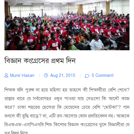
বিজ্ঞান কংগ্রেসের প্রথম দিন
Munir Hasan
|
Aug 21, 2015
|
0 Comment
শিক্ষক যদি পুরুষ না হয়ে মহিলা হয় তাহলে কী শিক্ষার্থীরা বেশি শেখে?
রাস্তার ধারে যে সর্বরোগহর ওষুধ পাওয়া যায় সেগুলো কি আদৌ কাজ
করে? ঢাকা শহরের ছেলেরা কি মেয়েদের চেয়ে বেশি “মোটকা”? গান
শুনলে কী বুদ্ধি বাড়ে? না, এটি রস-আলোর কোন প্রদতিবেদন নয়। আজকে
বিএফএফ-এসপিএসবি শিশু কিশোর বিজ্ঞান কংগ্রেসের খুদে বিজ্ঞানীরা যে
সব বিষয় নিয়ে...