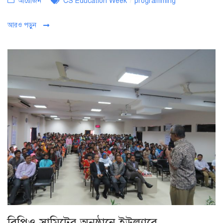
আয়োজন
CS Education Week
/
programming
আরও পড়ুন
বিপিও সামিটের অনুষ্ঠানে ইউল্যাবে