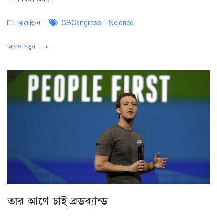
Categories
Tags
আয়োজন
CSCongress
/
Science
আরও পড়ুন
তার আগে চাই ব্রডব্যান্ড