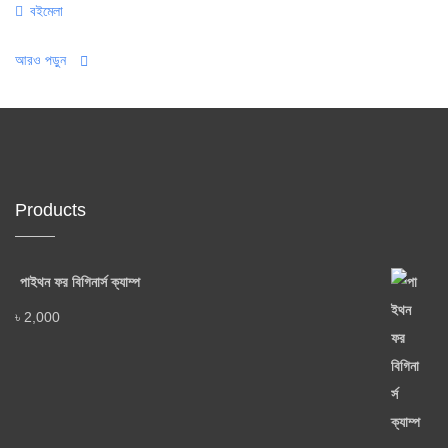
Categories
বইমেলা
আরও পড়ুন
Products
পাইথন ফর বিগিনার্স ক্যাম্প
৳
2,000