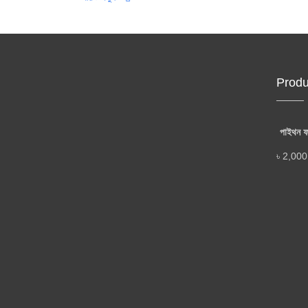
Produ
পাইথন ফর
৳
2,000