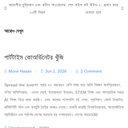
Post
Previous
Next
আবেগীয় বুদ্ধিমান এবং কলিন পাওয়েলের
প্লে নাইস বাট উইন-২: প্ল্যান করে
navigation
Post
Post
১৩টি নিয়ম
খেলতে হবে
আরোও দেখুন
পার্টটাইম কোঅর্ডিনেটর খুঁজি
Munir Hasan
|
Jun 1, 2026
|
2 Comment
Spread the loveগত প্রায় ৪০ বছরেরও বেশি সময় ধরে আমি বিজ্ঞান জনপ্রিয়করণ,
গণিত অলিম্পিয়াড, ওপেন সোর্স, উদ্যোক্তা উন্নয়ন, STEM শিক্ষা এবং সাম্প্রতিক সময়ে
AI শিক্ষা নিয়ে কাজ করছি। এসব কাজের পাশাপাশি বই লেখা, প্রশিক্ষণ, কোর্স ডিজাইন,
কমিউনিটি গঠন এবং কনটেন্ট তৈরির কাজও চলছে। চাকরি করেছি বিশ্ববিদ্যালয়ে, আন্তর্জাতিক
প্রতিষ্ঠানে এবং সর্বশেষ দেশের সবচেয়ে বড় গণমাধ্যমে। দেশের সবচেয়ে30
Categories
Uncategorized
/
আবজাব