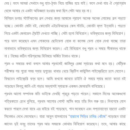
দেয়। ফলে আমরা সেখানে শুধু হাত-ঠ্যাং নিয়ে হাজির হয়ে যাই। ফলে দেখা যায় ঐ প্রোগ্রাম
থেকে আমার যে একটা অভিজ্ঞতা হওয়ার কথা ছিল সেটা আর হয় না।
বিলিয়ন ডলার স্টার্টআপের গল্প লেখার জন্য আমাকে প্রায়শ অনেক অনেক লোকের গল্প পড়তে
হচ্ছে। কোনটা মোটা বই, কোনোটা এইচবিআরের কেস স্টাডি, কোনটা ব্লগ ইত্যাদি। পড়তে
গিয়ে একটা জেনারেল ট্রেইট দেখতে পাচ্ছি। সেটা হলো বিনিয়োগ। ভবিষ্যতের জন্য বিনিয়োগ।
পরে ভাল করেছেন এমন লোকদের ছোটবেলা হোক বা কলেজ বেলা হোক দেখা যাচ্ছে তারা
নানাভাবে ভবিষ্যতের জন্য বিনিয়োগ করেন। এই বিনিয়োগ শুধু শ্রম ও সময়ে সীমাবদ্ধ থাকে
না। নিজের কঠিন পরিশ্রমের বিনিময়ে অর্জিত টাকাও থাকে।
শ্রম ও সময়ের কথা বললে আমার প্রথমেই জামিলুর রেজা স্যারের কথা মনে হয়। মেট্রিক
পরীক্ষার পর পুরো সময় স্যার দুপুরের খাবার খেয়ে ব্রিটিশ কাউন্সিল লাইব্রেরিতে চলে যেতেন।
ফিরতেন লাইব্রেরি বন্ধ হলে। আমি কখনো জানতে চাইনি ঐ সময়ে স্যার কতো কতো বই
পড়েছেন কিন্তু জানি এই পড়ার অভ্যাসই স্যারকে একজন জেআরসি বানিয়েছে।
প্রথম আলো সম্পাদক মতি ভাইকে দেখছি প্রচুর পড়তে পারেন। সকালে দিনের অনেকগুলো
পত্রিকাতে চোখ বুলিয়ে, প্রথম আলোর পোস্ট মর্টেম করে তাঁর দিন শুরু হয়। দিনশেষে যোগ
করতে পারলে দেখা যাবে এর বাইরে বই পড়েছেন, গান শুনেছেন এবং সপ্তাহান্তে হয়তো একটা
সিনেমাও দেখে ফেলেছেন। যারা আবুল হাসনাতের “
হারানো সিড়ির চাবির খোঁজে
” পড়েছেন তারা
জানেন দুই বন্ধু তাদের শ্রম আর সময়কে কোথায় বিনিয়োগ করেছেন। তবে, আমার কাছে