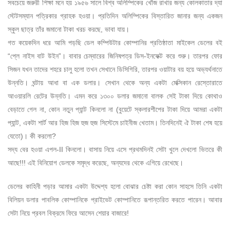
সবচেয়ে জরুরী শিক্ষা মনে হয় ১৯৫৬ সালে বিশ্ব অলিম্পিকের খোঁজ রাখার জন্য কোলকাতার দ্যা
স্টেটসম্যান পত্রিকার গ্রাহক হওয়া। প্রতিদিন অলিম্পিকের বিস্তারিত জানার জন্য একজন
স্কুল ছাত্র তাঁর জমানো টাকা খরচ করছে, ভাবা যায়।
গত কয়েকদিন ধরে আমি পড়ছি ডেল কম্পিউটার কোম্পানির প্রতিষ্ঠাতা মাইকেল ডেলের বই
“প্লে নাইস বাট উইন”। বাবার চেম্বারের জিনিষপত্র ডিস-ইনফেক্ট করে শুরু। তারপর ফোর
সিজন যখন তাদের শহরে চালু হলো তখন সেখানে ডিসিগিরি, তারপর ওয়াটার বয় হয়ে অভ্যর্থনাতে
উন্নতি। ঘন্টায় আধা বা এক ডলার। সেখান থেকে অন্য একটা মেক্সিকান রেস্তোরাতে
আওয়ারলি রেটের উন্নতি। এমন করে ১৩০০ ডলার জমানো বালক সেই টাকা দিয়ে কোথাও
বেড়াতে গেল না, কোন নতুন প্যান্ট কিনলো না (বুয়েটে স্কলারশীপের টাকা দিয়ে আমরা একটা
প্যান্ট, একটা শার্ট আর হিজ হিজ হুজ হুজ সিস্টেমে চাইনীজ খেতাম। তিনদিনেই ঐ টাকা শেষ হয়ে
যেতো)। কী করলো?
সদ্য বের হওয়া এপল-II কিনলো। বাসায় নিয়ে এসে প্রথমদিনই সেটা খুলে দেখলো ভিতরে কী
আছে!!! এই বিনিয়োগ ডেলকে সমৃদ্ধ করেছে, অন্যদের থেকে এগিয়ে রেখেছে।
ডেলের কাহিনী পড়ার আমার একটা উদ্দেশ্য হলো বোঝার চেষ্টা করা কোন সাহসে তিনি একটা
বিলিয়ন ডলার পাবলিক কোম্পানিকে প্রাইভেট কোম্পানিতে রূপান্তরিত করতে পারেন। আবার
সেটা নিয়ে প্রবল বিক্রমে ফিরে আসেন শেয়ার বাজারে!