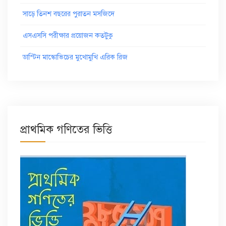
সাড়ে তিনশ বছরের পুরাতন মসজিদে
এসএসসি পরীক্ষার প্রয়োজন কতটুকু
ডাস্টিন মাস্কোভিচের মুখোমুখি এরিক রিজ
প্রাথমিক গণিতের ভিত্তি