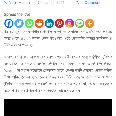
Munir Hasan
|
Jun 20, 2021
|
0 Comment
Spread the love
গত ১৫ জুন কোমল পানীয় কোম্পানি কোম্পানির শেয়ারের দাম ১.৬% কমে ৫৬.১০
ডলার থেকে ৫৫.২২ ডলারে নেমে যায়। আর এতে কোম্পানির বাজার তহবিলের ৪
বিলিয়ন ডলার পতন হয়!
অনেক মিডিয়া ও সামাজিক যোগাযোগ মাধ্যমে এই পতনের জন্য পর্তুগীজ ফুটবলার
ক্রিস্টিয়ানো রোনালদোর একটি ঘটনাকে দায়ী করেন। কারণ একই দিন ইউরো
২০২০ –এর সংবাদ সম্মেলনে রোনালদো তাকে দেওয়া দুইটি কোকের বোতল সরিয়ে
দিয়ে পানির বোতল হাতে নেন। একই সঙ্গে তিনি সবাইকে বেশি পানি খাওয়ার
(Drink more water) পরামর্শ দেন। সংবাদ সম্মেলনের এই ভিডিও কিছুক্ষণের
মধ্যে সামাজিক যোগাযোগ মাধ্যম টিকটকে ভাইরাল হয়ে যায়।