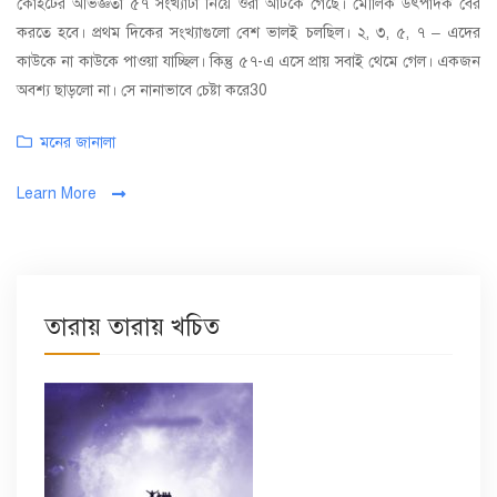
কোহর্টের অভিজ্ঞতা ৫৭ সংখ্যাটা নিয়ে ওরা আটকে গেছে। মৌলিক উৎপাদক বের
করতে হবে। প্রথম দিকের সংখ্যাগুলো বেশ ভালই চলছিল। ২, ৩, ৫, ৭ – এদের
কাউকে না কাউকে পাওয়া যাচ্ছিল। কিন্তু ৫৭-এ এসে প্রায় সবাই থেমে গেল। একজন
অবশ্য ছাড়লো না। সে নানাভাবে চেষ্টা করে30
Categories
মনের জানালা
Learn More
তারায় তারায় খচিত