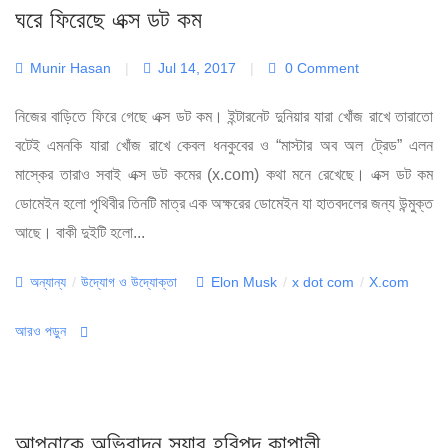
ঘরে ফিরেছে এক্স ডট কম
Munir Hasan
|
Jul 14, 2017
|
0 Comment
নিজের বাড়িতে ফিরে গেছে এক্স ডট কম। ইন্টারনেট দুনিয়ার যারা খোঁজ রাখে তারাতো
বটেই এমনকি যারা খোঁজ রাখে কেবল ধনকুবের ও “মাস্টার অব অল ট্রেড” এলন
মাস্কের তারাও সবাই এক্স ডট কমের (x.com) কথা মনে রেখেছে। এক্স ডট কম
ডোমেইন হলো পৃথিবীর তিনটি মাত্র এক অক্ষরের ডোমেইন যা হাতবদলের জন্য উন্মুক্ত
আছে। বাকী দুইটি হলো...
Categories
Tags
অন্যান্য
/
উদ্যোগ ও উদ্যোক্তা
Elon Musk
/
x dot com
/
X.com
আরও পড়ুন
আপনাকে অভিবাদন স্যার হরিপদ কাপালী