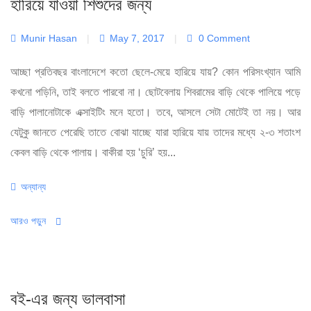
হারিয়ে যাওয়া শিশুদের জন্য
Munir Hasan
|
May 7, 2017
|
0 Comment
আচ্ছা প্রতিবছর বাংলাদেশে কতো ছেলে-মেয়ে হারিয়ে যায়? কোন পরিসংখ্যান আমি
কখনো পড়িনি, তাই বলতে পারবো না। ছোটবেলায় শিবরামের বাড়ি থেকে পালিয়ে পড়ে
বাড়ি পালানোটাকে এক্সাইটিং মনে হতো। তবে, আসলে সেটা মোটেই তা নয়। আর
যেটুকু জানতে পেরেছি তাতে বোঝা যাচ্ছে যারা হারিয়ে যায় তাদের মধ্যে ২-৩ শতাংশ
কেবল বাড়ি থেকে পালায়। বাকীরা হয় ‘চুরি’ হয়...
Categories
অন্যান্য
আরও পড়ুন
বই-এর জন্য ভালবাসা