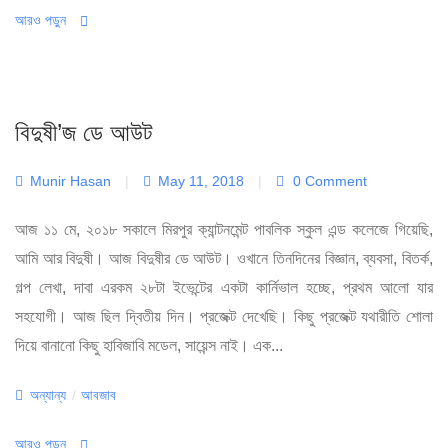
আরও পড়ুন
বিদুষী’জ ডে আউট
Munir Hasan
|
May 11, 2018
|
0 Comment
আজ ১১ মে, ২০১৮ সকালে মিরপুর ক্যান্টনমেন্ট পাবলিক স্কুল এন্ড কলেজে গিয়েছি,
আমি আর বিদুষী। আজ বিদুষীর ডে আউট। ওখানে তিনদিনের বিজ্ঞান, ব্যবসা, বিতর্ক,
গল্প লেখা, দাবা এরকম ২৮টা ইভেন্টের একটা কার্নিভাল হচ্ছে, প্রথম আলো যার
সহযোগী। আজ ছিল দ্বিতীয় দিন। প্রজেক্ট দেখেছি। কিছু প্রজেক্ট যথারীতি শোলা
দিয়ে বানানো কিছু হাবিজাবি মডেল, সায়েন্স নাই। এক...
Categories
অন্যান্য
/
আবজাব
আরও পড়ুন