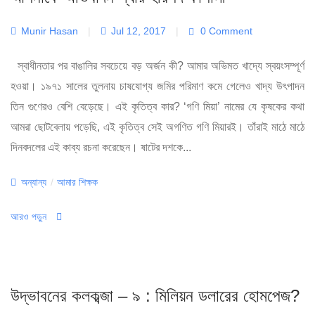
Munir Hasan
|
Jul 12, 2017
|
0 Comment
স্বাধীনতার পর বাঙালির সবচেয়ে বড় অর্জন কী? আমার অভিমত খাদ্যে স্বয়ংসম্পূর্ণ
হওয়া। ১৯৭১ সালের তুলনায় চাষযোগ্য জমির পরিমাণ কমে গেলেও খাদ্য উৎপাদন
তিন গুণেরও বেশি বেড়েছে। এই কৃতিত্ব কার? ‘গণি মিয়া’ নামের যে কৃষকের কথা
আমরা ছোটবেলায় পড়েছি, এই কৃতিত্ব সেই অগণিত গণি মিয়ারই। তাঁরাই মাঠে মাঠে
দিনবদলের এই কাব্য রচনা করেছেন। ষাটের দশকে...
Categories
অন্যান্য
/
আমার শিক্ষক
আরও পড়ুন
উদ্ভাবনের কলকব্জা – ৯ : মিলিয়ন ডলারের হোমপেজ?