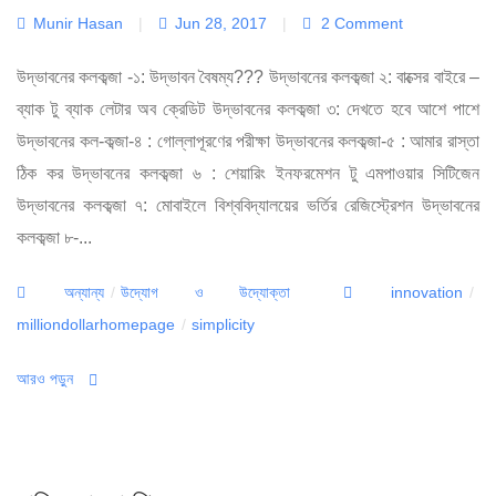
Munir Hasan
|
Jun 28, 2017
|
2 Comment
উদ্ভাবনের কলকব্জা -১: উদ্ভাবন বৈষম্য??? উদ্ভাবনের কলকব্জা ২: বাক্সের বাইরে –
ব্যাক টু ব্যাক লেটার অব ক্রেডিট উদ্ভাবনের কলকব্জা ৩: দেখতে হবে আশে পাশে
উদ্ভাবনের কল-কব্জা-৪ : গোল্লাপূরণের পরীক্ষা উদ্ভাবনের কলকব্জা-৫ : আমার রাস্তা
ঠিক কর উদ্ভাবনের কলকব্জা ৬ : শেয়ারিং ইনফরমেশন টু এমপাওয়ার সিটিজেন
উদ্ভাবনের কলকব্জা ৭: মোবাইলে বিশ্ববিদ্যালয়ের ভর্তির রেজিস্ট্রেশন উদ্ভাবনের
কলকব্জা ৮-...
Categories
Tags
অন্যান্য
/
উদ্যোগ ও উদ্যোক্তা
innovation
/
milliondollarhomepage
/
simplicity
আরও পড়ুন