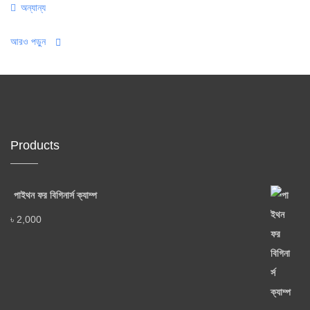
Categories
অন্যান্য
আরও পড়ুন
Products
পাইথন ফর বিগিনার্স ক্যাম্প
৳
2,000