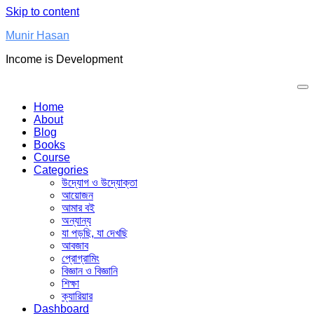
Skip to content
Munir Hasan
Income is Development
Home
About
Blog
Books
Course
Categories
উদ্যোগ ও উদ্যোক্তা
আয়োজন
আমার বই
অন্যান্য
যা পড়ছি, যা দেখছি
আবজাব
প্রোগ্রামিং
বিজ্ঞান ও বিজ্ঞানি
শিক্ষা
ক্যারিয়ার
Dashboard