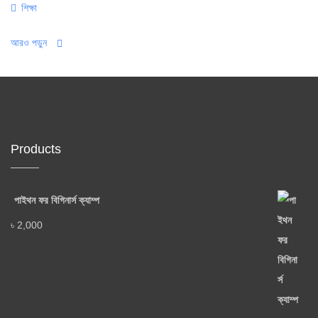
Categories
শিক্ষা
আরও পড়ুন
Products
পাইথন ফর বিগিনার্স ক্যাম্প
৳
2,000