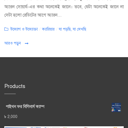
অ্যারন সোয়ার্য-এর কথা অনেকেই জানে। তবে, যেটা অনেকেই জানে না
সেটা হলো রেডিটের আগে অ্যারন...
Categories
উদ্যোগ ও উদ্যোক্তা
/
ক্যারিয়ার
/
যা পড়ছি, যা দেখছি
আরও পড়ুন
Products
পাইথন ফর বিগিনার্স ক্যাম্প
৳
2,000