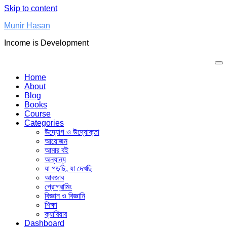
Skip to content
Munir Hasan
Income is Development
Home
About
Blog
Books
Course
Categories
উদ্যোগ ও উদ্যোক্তা
আয়োজন
আমার বই
অন্যান্য
যা পড়ছি, যা দেখছি
আবজাব
প্রোগ্রামিং
বিজ্ঞান ও বিজ্ঞানি
শিক্ষা
ক্যারিয়ার
Dashboard