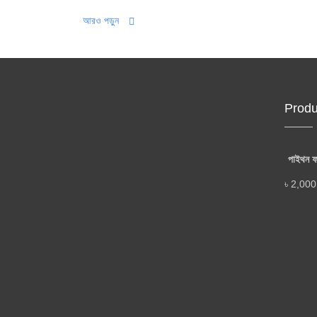
আরও পড়ুন
Produ
পাইথন ফর
৳
2,000