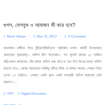
গুগল, ফেসবুক ও আমাজন কী করে হবে?
Munir Hasan
|
Mar 31, 2017
|
0 Comment
কয়েকজন কর্মীকে নিয়ে ইন্টারনেটভিত্তিক প্রতিষ্ঠান চালান আইটি উদ্যোক্তা
আহমেদুল (ছদ্মনাম)। অফিস ছিল উত্তরায়। গত জুলাই মাসের ১৫ তারিখে
বাড়িওয়ালা জানালেন, তাঁর বাসায় অফিস করা যাবে না এবং তিন দিনের মধ্যে অফিস
ছাড়তে হবে। বেচারা আহমেদুল সবকিছু গুটিয়ে নিজে যে বাসায় থাকেন, সেখানে নিয়ে
এলেন ১৭ তারিখে। সেখানে একটা রুমে একটা অস্থায়ী অফিস বানানোর চেষ্টা
করলেন।...
Categories
Tags
পলিসি
Digital Disruotion
আরও পড়ুন